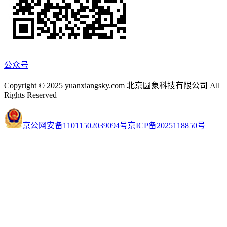
公众号
Copyright © 2025 yuanxiangsky.com 北京圆象科技有限公司 All
Rights Reserved
京公网安备11011502039094号
京ICP备2025118850号