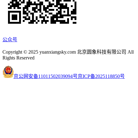
公众号
Copyright © 2025 yuanxiangsky.com 北京圆象科技有限公司 All
Rights Reserved
京公网安备11011502039094号
京ICP备2025118850号