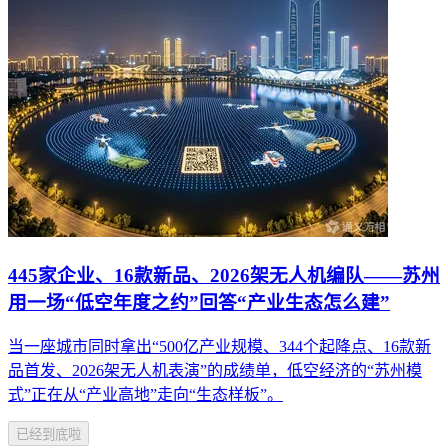
445家企业、16款新品、2026架无人机编队——苏州
用一场“低空年度之约”回答“产业生态怎么建”
当一座城市同时拿出“500亿产业规模、344个起降点、16款新
品首发、2026架无人机表演”的成绩单，低空经济的“苏州模
式”正在从“产业高地”走向“生态样板”。
已经到底啦