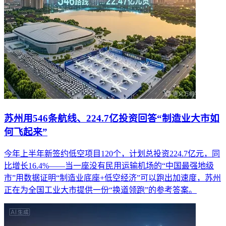
苏州用546条航线、224.7亿投资回答“制造业大市如
何飞起来”
今年上半年新签约低空项目120个，计划总投资224.7亿元，同
比增长16.4%——当一座没有民用运输机场的“中国最强地级
市”用数据证明“制造业底座+低空经济”可以跑出加速度，苏州
正在为全国工业大市提供一份“换道领跑”的参考答案。