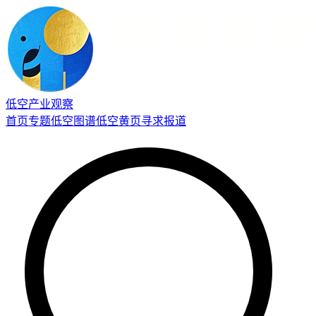
低空产业观察
首页
专题
低空图谱
低空黄页
寻求报道