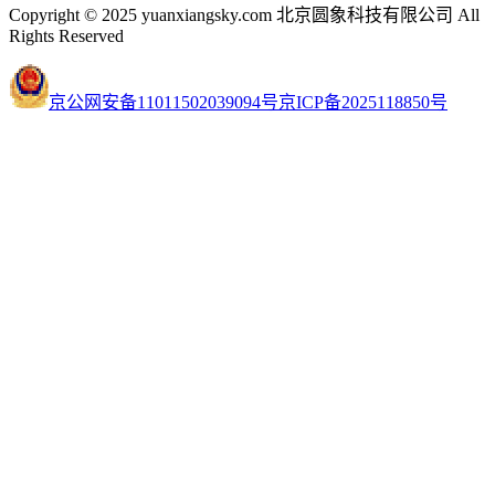
Copyright © 2025 yuanxiangsky.com 北京圆象科技有限公司 All
Rights Reserved
京公网安备11011502039094号
京ICP备2025118850号