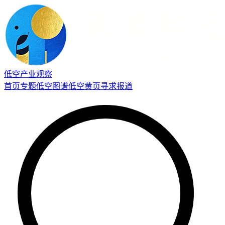
低空产业观察
首页
专题
低空图谱
低空黄页
寻求报道