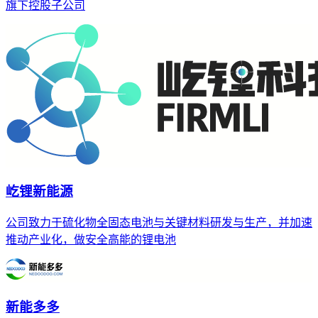
旗下控股子公司
屹锂新能源
公司致力于硫化物全固态电池与关键材料研发与生产，并加速
推动产业化，做安全高能的锂电池
新能多多