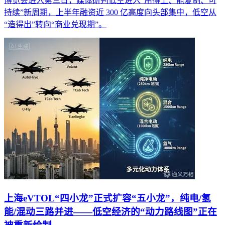
博览会进入第三日，媒体研判低空进入“用得上、能复制、可
持续”新周期，上半年融资近 300 亿高度向头部集中，低空从
“造得出”转向“商业兑现期”。
上海eVTOL“四小龙”正式扩容“五小龙”，纯电/氢
能/混动三路并进——低空经济的“动力路线图”正在