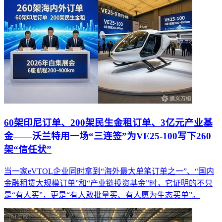
60架印尼订单、200架民生金租订单、3亿元产业基
金——沃兰特用一场“三连签”为VE25-100写下260
架“信任状”
当一家eVTOL企业同时拿到“海外最大单笔订单之一”、“国内
金融租赁大规模订单”和“产业链投资基金”时，它证明的不只
是“有人买”，更是“有人敢批量买、有人愿为生态买单”。