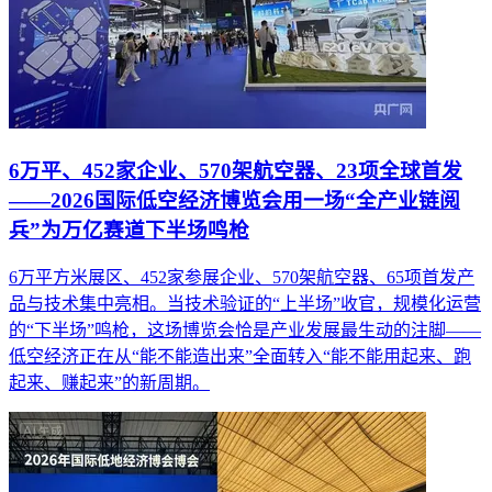
6万平、452家企业、570架航空器、23项全球首发
——2026国际低空经济博览会用一场“全产业链阅
兵”为万亿赛道下半场鸣枪
6万平方米展区、452家参展企业、570架航空器、65项首发产
品与技术集中亮相。当技术验证的“上半场”收官，规模化运营
的“下半场”鸣枪，这场博览会恰是产业发展最生动的注脚——
低空经济正在从“能不能造出来”全面转入“能不能用起来、跑
起来、赚起来”的新周期。