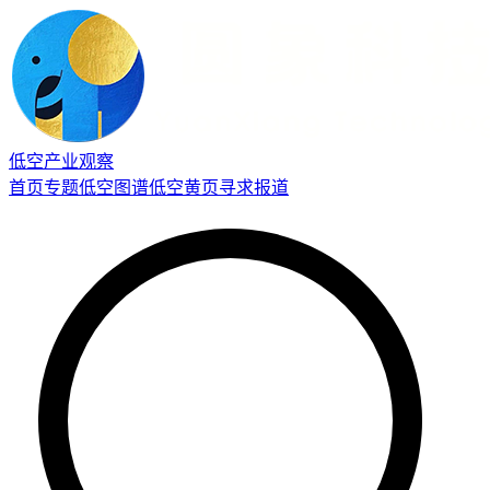
低空产业观察
首页
专题
低空图谱
低空黄页
寻求报道