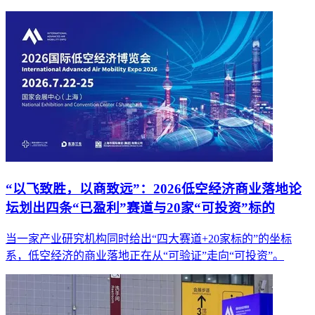
“以飞致胜，以商致远”：2026低空经济商业落地论
坛划出四条“已盈利”赛道与20家“可投资”标的
当一家产业研究机构同时给出“四大赛道+20家标的”的坐标
系，低空经济的商业落地正在从“可验证”走向“可投资”。