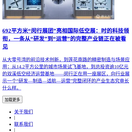
692平方米“闵行展团”亮相国际低空展：时的科技领
衔，一条从“研发”到“运营”的完整产业链正在被看
见
从大零号湾的前沿技术创新，到莲花南路的精密制造与场景应
用；从14.2平方公里的城市场景试飞基地，到总投资逾10亿元
的双溪低空经济运营基地——闵行正在用一座展区，向行业展
示一个“研发—制造—适航—运营”完整闭环的产业生态究竟长
什么样。
加载更多
关于我们
|
联系我们
|