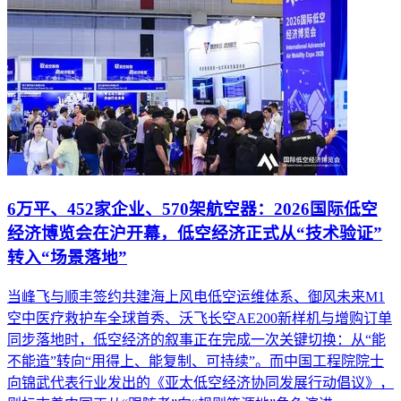
6万平、452家企业、570架航空器：2026国际低空
经济博览会在沪开幕，低空经济正式从“技术验证”
转入“场景落地”
当峰飞与顺丰签约共建海上风电低空运维体系、御风未来M1
空中医疗救护车全球首秀、沃飞长空AE200新样机与增购订单
同步落地时，低空经济的叙事正在完成一次关键切换：从“能
不能造”转向“用得上、能复制、可持续”。而中国工程院院士
向锦武代表行业发出的《亚太低空经济协同发展行动倡议》，