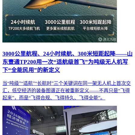
3000公里航程、24小时续航、300米短距起降——山
东壹通TP200用一次“适航级首飞”为吨级无人机写
下“全能民用”的新定义
当“吨级”“适航”“长航时”三个关键词在同一架无人机上首次交
汇，低空经济的装备图谱正在被重新定义——不再只是“飞得
起来”，而是“飞得合规、飞得持久、飞得全能”。