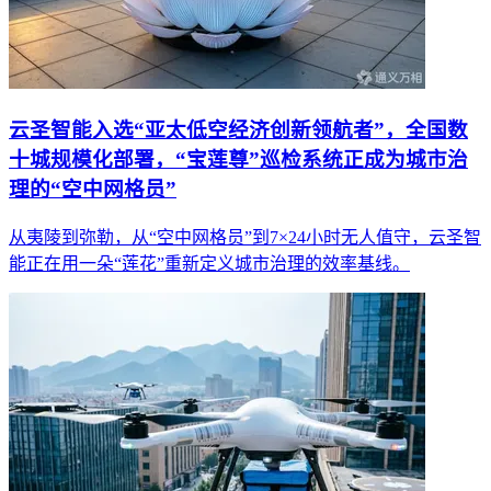
云圣智能入选“亚太低空经济创新领航者”，全国数
十城规模化部署，“宝莲尊”巡检系统正成为城市治
理的“空中网格员”
从夷陵到弥勒，从“空中网格员”到7×24小时无人值守，云圣智
能正在用一朵“莲花”重新定义城市治理的效率基线。