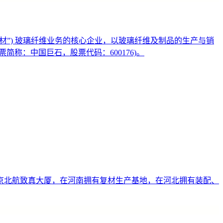
国建材”) 玻璃纤维业务的核心企业，以玻璃纤维及制品的生产与销
称：中国巨石，股票代码：600176)。
北京北航致真大厦，在河南拥有复材生产基地，在河北拥有装配、