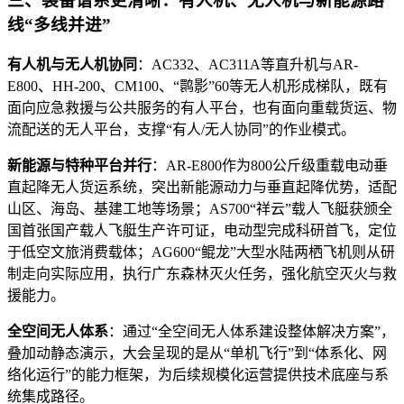
三、装备谱系更清晰：有人机、无人机与新能源路
线“多线并进”
有人机与无人机协同
：AC332、AC311A等直升机与AR-
E800、HH-200、CM100、“鹮影”60等无人机形成梯队，既有
面向应急救援与公共服务的有人平台，也有面向重载货运、物
流配送的无人平台，支撑“有人/无人协同”的作业模式。
新能源与特种平台并行
：AR-E800作为800公斤级重载电动垂
直起降无人货运系统，突出新能源动力与垂直起降优势，适配
山区、海岛、基建工地等场景；AS700“祥云”载人飞艇获颁全
国首张国产载人飞艇生产许可证，电动型完成科研首飞，定位
于低空文旅消费载体；AG600“鲲龙”大型水陆两栖飞机则从研
制走向实际应用，执行广东森林灭火任务，强化航空灭火与救
援能力。
全空间无人体系
：通过“全空间无人体系建设整体解决方案”，
叠加动静态演示，大会呈现的是从“单机飞行”到“体系化、网
络化运行”的能力框架，为后续规模化运营提供技术底座与系
统集成路径。