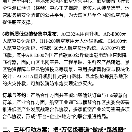
圳）选型中心、粤港澳大湾区低空运营中心、低空装备飞行安
全性测试验证（横琴）中心正式揭牌，定位为从装备选型、运
营服务到安全验证的公共平台，为大湾区乃至全国的低空应用
提供底座支撑。
6款新质低空装备集中发布
：AC332民用直升机、AR-E800无
人航空货运系统、HH-200航空商用无人运输系统、CM100无
人航空货运系统、“鹮影”60无人航空货运系统、AS700“祥云”
飞艇。其中AR-E800为国产首款800公斤级重载电动垂直起降
飞行器，面向山区电网基建、工程吊装、生鲜农产品转运、景
区物资保障与应急物资投送等场景，采用多旋翼构型与模块化
设计；AC311A直升机则针对高山密林、悬崖陡坡等复杂地形
的火灾扑救，可加装消防水炮实现定点灭火。
订单与签约
：产品合作方面共签署54架确认订单与156架意向
订单；产业合作方面，航空工业通飞与横琴合作区执委会签署
推进低空产业发展战略合作协议，多家低空产业公司签署多项
合作协议，形成“平台+企业+地方”的联合推进格局。
二、三年行动方案：把“万亿级赛道”做成“路线图”