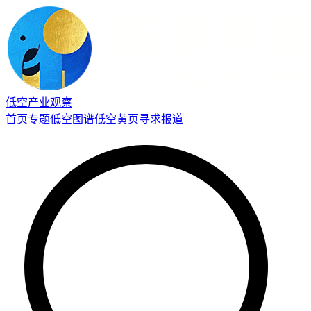
低空产业观察
首页
专题
低空图谱
低空黄页
寻求报道