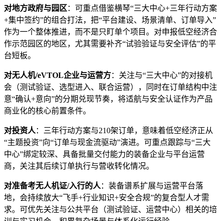
对地方政府与园区
：可重点借鉴横琴“三大中心+三年行动方案
+集中签约”的组合打法，把“平台建设、场景清单、订单导入”
作为一个整体推进，而不是只盯单个项目。对申报低空经济合
作示范园区的地区，尤其需要补齐“试验验证与安全评估”的平
台短板。
对无人机/eVTOL企业与运营方
：关注与“三大中心”的对接机
会（测试验证、选型进入、联合运营），同时在订单结构中注
意“确认+意向”的分期兑现节奏，将适航与安全认证作为产品
商业化的核心前置条件。
对投资人
：三年行动方案与210架订单，意味着低空经济正从
“主题投资”向“订单与现金流驱动”演进。可重点跟踪与“三大
中心”绑定较深、具备批量交付能力的装备企业与平台运营
商，关注其后续订单执行与营收转化情况。
对准备考无人机证/入行的人
：装备谱系扩展与运营平台落
地，会持续放大“飞手+行业知识+安全合规”的复合型人才需
求。可优先关注与公共平台（测试验证、运营中心）相关的培