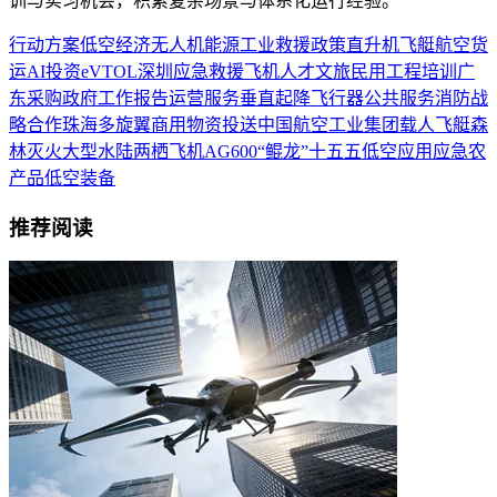
训与实习机会，积累复杂场景与体系化运行经验。
行动方案
低空经济
无人机
能源
工业
救援
政策
直升机
飞艇
航空货
运
AI
投资
eVTOL
深圳
应急救援
飞机
人才
文旅
民用
工程
培训
广
东
采购
政府工作报告
运营服务
垂直起降飞行器
公共服务
消防
战
略合作
珠海
多旋翼
商用
物资投送
中国航空工业集团
载人飞艇
森
林灭火
大型水陆两栖飞机
AG600“鲲龙”
十五五
低空应用
应急
农
产品
低空装备
推荐阅读