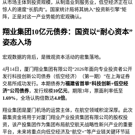
从市场主体到投资规模，从制造业到服务业，低空经济正在以
惊人的速度“长肌肉”。国家统计局将其纳入“投资新引擎”矩
阵，正是对这一产业势能的宏观确认。
翔业集团10亿元债券：国资以“耐心资本”
姿态入场
宏观数据的背后，是微观资本活动的密集落地。
4月14日，厦门翔业集团有限公司“2026年面向专业投资者公开
发行科技创新公司债券（低空经济）（第一期）”在上海证券
交易所成功发行。本期债券为
福建省首单“科技创新+低空经
济”公司债券
，发行规模
10亿元
，期限3年，票面利率低至
1.69%
，全场认购倍数达
4.8倍
。
翔业集团是厦门机场的运营主体，在航空领域积淀深厚。此次
募集资金将用于对厦门翔业产业投资集团有限公司的股权投
资，该产投集团作为集团布局航空航天战略性新兴产业的重要
平台，未来将重点向低空经济及“航空+”等产业链关键环节延