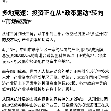
令。
多地竞速：投资正在从“政策驱动”转向
“市场驱动”
从珠三角到长三角，从中部到西部，低空经济正以“多点开花”
的姿态吸引产业资本加速涌入。
4月13日，中山市翠亨新区一宗约84亩的产业用地完成摘牌，
总投资
28.36亿元
的粤港合臻智创科技园项目正式落地，将建
设无人机及低空经济配件制造生产基地。
而在四川成都，世界无人机运动会的举办正吸引全球低空技术
人才与产业资本向西部地区汇聚。据统计，2025年国内低空经
济产业链上下游发生的投融资事件超
200起
，各地政府主导的
低空经济产业基金规模均在数十亿元级别。
从国家统计局的宏观数据到边界智控的B轮融资，从翔业集团
的10亿债券到中山的28亿产业园，低空经济的投资逻辑正在从