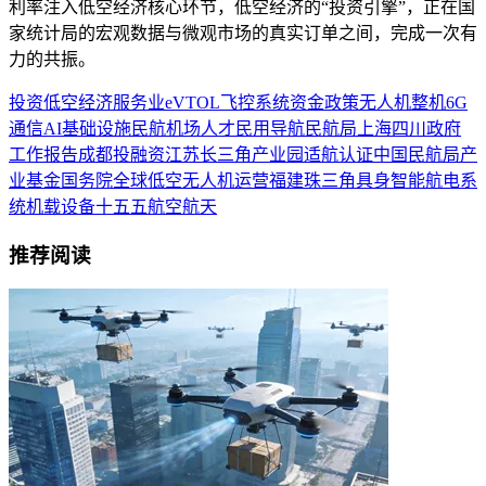
利率注入低空经济核心环节，低空经济的“投资引擎”，正在国
家统计局的宏观数据与微观市场的真实订单之间，完成一次有
力的共振。
投资
低空经济
服务业
eVTOL
飞控系统
资金
政策
无人机
整机
6G
通信
AI
基础设施
民航
机场
人才
民用
导航
民航局
上海
四川
政府
工作报告
成都
投融资
江苏
长三角
产业园
适航认证
中国民航局
产
业基金
国务院
全球低空
无人机运营
福建
珠三角
具身智能
航电系
统
机载设备
十五五
航空航天
推荐阅读