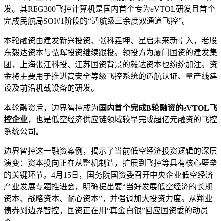
发。其REG300飞控计算机是国内首个专为eVTOL研发且首个
完成民航局SOI#1阶段的“适航级三余度双通道飞控”。
本轮融资由建发新兴投资、张科垚坤、星启未来新引入，老股
东毅达资本与弘晖投资继续跟投。领投方为厦门国资的建发集
团，上海张江科投、江苏国资背景的毅达资本也纷纷加注。资
金将主要用于推进高安全等级飞控系统的适航认证、量产线建
设及前沿机载设备的研发。
本轮融资后，边界智控成为
国内首个完成B轮融资的eVTOL飞
控企业
，也是低空经济供应链领域较早完成超亿元融资的飞控
系统公司。
边界智控这一融资案例，揭示了当前低空经济投资逻辑的深层
演变：资本投向正在从整机制造，扩展到飞控等具有核心壁垒
的关键环节。4月15日，国务院国资委召开中央企业低空经济
产业发展专题推进会，明确提出要“当好发展低空经济的长期
资本、战略资本、耐心资本”，并强调加大投资力度。从翔业
债券到边界智控，国资正在用“真金白银”回应国资委的动员