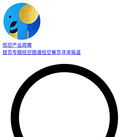
低空产业观察
首页
专题
低空图谱
低空黄页
寻求报道