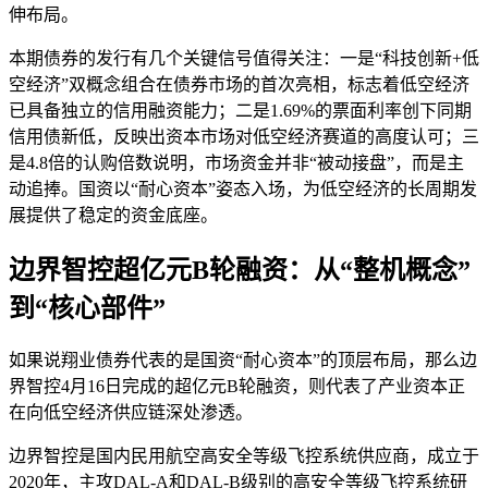
伸布局。
本期债券的发行有几个关键信号值得关注：一是“科技创新+低
空经济”双概念组合在债券市场的首次亮相，标志着低空经济
已具备独立的信用融资能力；二是1.69%的票面利率创下同期
信用债新低，反映出资本市场对低空经济赛道的高度认可；三
是4.8倍的认购倍数说明，市场资金并非“被动接盘”，而是主
动追捧。国资以“耐心资本”姿态入场，为低空经济的长周期发
展提供了稳定的资金底座。
边界智控超亿元B轮融资：从“整机概念”
到“核心部件”
如果说翔业债券代表的是国资“耐心资本”的顶层布局，那么边
界智控4月16日完成的超亿元B轮融资，则代表了产业资本正
在向低空经济供应链深处渗透。
边界智控是国内民用航空高安全等级飞控系统供应商，成立于
2020年，主攻DAL-A和DAL-B级别的高安全等级飞控系统研