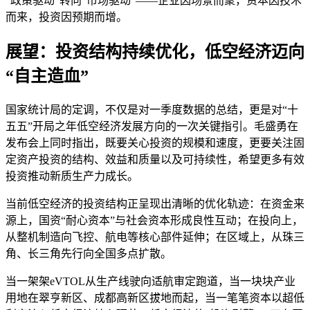
“政策驱动”转向“市场驱动”——企业因场景而聚，资本因技术
而来，投资因预期而增。
展望：投资结构持续优化，低空经济迈向
“自主造血”
国家统计局的定调，不仅是对一季度数据的总结，更是对“十
五五”开局之年低空经济发展方向的一次关键指引。毛盛勇在
发布会上同时指出，既要关心投资的规模和速度，更要关注固
定资产投资的结构、效益和质量以及可持续性，希望更多有效
投资推动新质生产力成长。
当前低空经济的投资结构正呈现出清晰的优化轨迹：在资金来
源上，国资“耐心资本”与社会资本形成良性互动；在投向上，
从整机制造向飞控、航电等核心部件延伸；在区域上，从珠三
角、长三角先行向全国多点扩散。
当一架架eVTOL从生产线驶向适航审定跑道，当一块块产业
用地在翠亨新区、成都高新区拔地而起，当一笔笔资本以超低