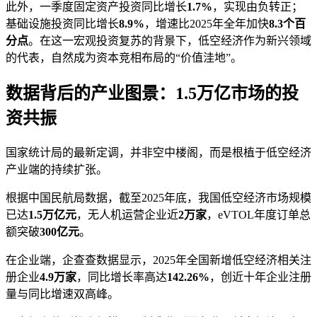
此外，一季度固定资产投资同比增长
1.7%
，实现由负转正；
基础设施投资同比增长
8.9%
，增速比2025年全年加快
8.3个百
分点
。在这一宏观投资复苏的背景下，低空经济作为新兴领域
的代表，自然成为资本竞相布局的“价值洼地”。
数据背后的产业图景：1.5万亿市场的投
资共振
国家统计局的最新定调，并非空中楼阁，而是根植于低空经济
产业端的持续扩张。
根据中国民航局数据，截至2025年底，我国低空经济市场规模
已达
1.5万亿元
，无人机运营企业近
2万家
，eVTOL年度订单总
额突破
300亿元
。
在企业端，企查查数据显示，2025年全国新增低空经济相关注
册企业
4.9万家
，同比增长率高达
142.26%
，创近十年企业注册
量与同比增速双高峰。