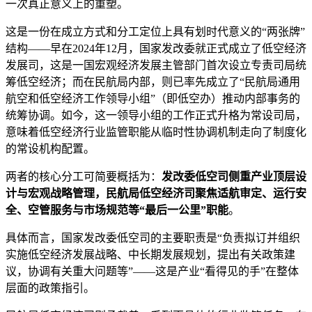
一次真正意义上的重塑。
这是一份在成立方式和分工定位上具有划时代意义的“两张牌”
结构——早在2024年12月，国家发改委就正式成立了低空经济
发展司，这是一国宏观经济发展主管部门首次设立专责司局统
筹低空经济；而在民航局内部，则已率先成立了“民航局通用
航空和低空经济工作领导小组”（即低空办）推动内部事务的
统筹协调。如今，这一领导小组的工作正式升格为常设司局，
意味着低空经济行业监管职能从临时性协调机制走向了制度化
的常设机构配置。
两者的核心分工可简要概括为：
发改委低空司侧重产业顶层设
计与宏观战略管理，民航局低空经济司聚焦适航审定、运行安
全、空管服务与市场规范等“最后一公里”职能
。
具体而言，国家发改委低空司的主要职责是“负责拟订并组织
实施低空经济发展战略、中长期发展规划，提出有关政策建
议，协调有关重大问题等”——这是产业“看得见的手”在整体
层面的政策指引。