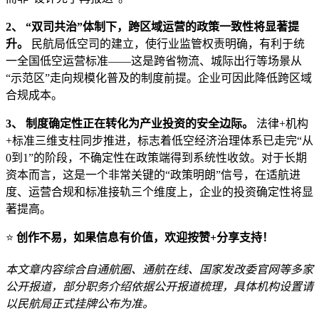
2、 “双司共治”体制下，跨区域运营的政策一致性将显著提
升。
民航局低空司的建立，使行业监管权责明确，有利于统
一全国低空运营标准——这是跨省物流、城际出行等场景从
“示范区”走向规模化普及的制度前提。企业可因此降低跨区域
合规成本。
3、 制度确定性正在转化为产业投资的安全边际。
法律+机构
+标准三维支柱同步推进，标志着低空经济治理体系已走完“从
0到1”的阶段，不确定性在政策端得到系统性收敛。对于长期
资本而言，这是一个非常关键的“政策明朗”信号，在适航进
度、运营合规和标准接轨三个维度上，企业的投资确定性将显
著提高。
⭐
创作不易，如果信息有价值，欢迎按赞+分享支持！
本文章内容综合自通航圈、通航在线、国家发改委官网等多家
公开报道，部分职务介绍依据公开报道梳理，具体机构设置请
以民航局正式挂牌公布为准。