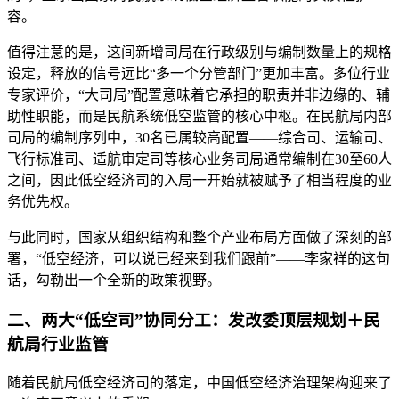
容。
值得注意的是，这间新增司局在行政级别与编制数量上的规格
设定，释放的信号远比“多一个分管部门”更加丰富。多位行业
专家评价，“大司局”配置意味着它承担的职责并非边缘的、辅
助性职能，而是民航系统低空监管的核心中枢。在民航局内部
司局的编制序列中，30名已属较高配置——综合司、运输司、
飞行标准司、适航审定司等核心业务司局通常编制在30至60人
之间，因此低空经济司的入局一开始就被赋予了相当程度的业
务优先权。
与此同时，国家从组织结构和整个产业布局方面做了深刻的部
署，“低空经济，可以说已经来到我们跟前”——李家祥的这句
话，勾勒出一个全新的政策视野。
二、两大“低空司”协同分工：发改委顶层规划＋民
航局行业监管
随着民航局低空经济司的落定，中国低空经济治理架构迎来了