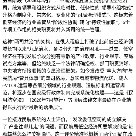
第三阶段（2026年5月）
：中编办批复设立民航局低空经济
司，统筹领导和组织方式从临时性、任务性的“领导小组模式”
升格为制度化、常态化、专业化的“司局治理模式”。这标志着
低空经济的行业监管从“阶段性协调”转向“持续性履职”，6个
专项工作组的相关职责将并入新司的统一管理。
这种“两司共治”的架构，在很大程度上打破了此前低空经济领
域长期以来“九龙治水、条块分割”的治理困境——过去，低空
经济在不同发展阶段分别有零散的产业政策、行业规章、空域
试点方案等，但始终缺乏一个法律明确授权、部门职责清晰、
中央地方衔接顺畅的专属治理框架。如今发改委“拿大方向”与
民航局“管具体事”的双司格局，意味着城市物流配送、载人
eVTOL运营等各细分领域的行业规则、适航标准和运营规
范，将逐步在国家级行政体制内完成系统化梳理——这是《民
用航空法》（2026年7月施行）等顶层法律文本最终在企业端
得以执行的“最后的落地层”。
一位接近民航系统的人士评价，“发改委低空司的成立解决
了‘产业往哪儿走’的问题，而民航局低空经济司要解决的是‘每
颗螺丝怎么拧’的问题”。这一评价精准地概括了两个司局在政