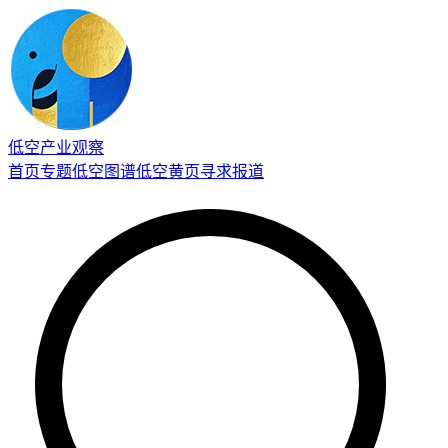
低空产业观察
首页
专题
低空图谱
低空黄页
寻求报道