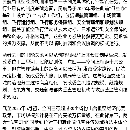
民航局低空经济司则承载着一系列更具体的行业监管任务。在
行业已有的制度基础方面，民航局于2025年即在此前“低空办”
基础上设立了6个专项工作组，包括
适航管理组、市场管理
组、飞行运行组、飞行服务保障组、安全管理组和规划法规
组
，覆盖了低空飞行活动从技术对标、日常运营到安全保障的
完整链条。升格为司后，这些业务板块将获得更稳定、更系统
的资源支撑，从而不再以临时抽调和会议协调的模式运行。
两者之间的职能关系可以从“物理距离”上体会其制度纵深：发
改委位于三里河，民航局则位于东四——空间上相距十余公
里，但在管理链条上的距离可以概括为“发改委定路径，民航
局定标准；发改委算大账，民航局守底线”。这与地面交通领
域的治理分工逻辑高度相似：发改委主抓投资规模、线路规
划、政策方向，交通部与部内垂直管理机构专攻运营监管和技
术规范。
截至2026年5月初，全国已有超过30个省份出台低空经济配套
政策，市场规模预计将在年内突破万亿量级。在此背景下，两
大“低空司”的同步到位对于扭转此前低空经济领域执法主体分
散、部际协调滞后、中央—地方职责边界模糊的突出问题，具