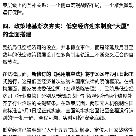
策层级上的互补关系：一个侧重宏观战略布局，一个聚焦微观
运行保障。
四、政策地基渐次夯实：低空经济迎来制度“大厦”
的全面搭建
民航局低空经济司的设立，并非孤立事件，而是绵延数月甚至
数年的低空政策顶层设计在多条制度轨道上不断交叉汇合的自
然节点。
在法律层面，
新修订的《民用航空法》将于2026年7月1日起正
式施行
，这是低空经济首次被纳入国家法律的明确框架。在机
构层面，国家发改委低空司（宏观战略管理）、民航局低空经
济司（行业监管）分别从“宏观规划”与“微观运行”两个维度补
齐了行业治理的关键链条。在政策层面，两项无人机强制性国
家标准自5月1日起正式实施，全面筑牢实名登记至全程运行识
别的“一机一码、全程可溯、实时可控”安全底线。
低空经济已被明确写入“十五五”规划纲要，定位为国家战略性