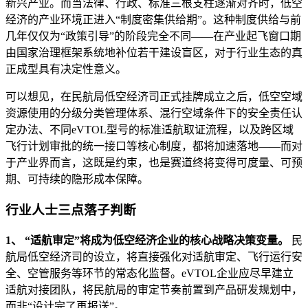
新兴产业。而当法律、行政、标准三根支柱逐渐对齐时，低空
经济的产业环境正进入“制度密集供给期”。这种制度供给与前
几年仅仅为“政策引导”的阶段完全不同——在产业起飞窗口期
由国家治理框架系统地补位若干建设盲区，对于行业生态的真
正成型具有决定性意义。
可以想见，在民航局低空经济司正式挂牌成立之后，低空空域
资源使用的分级分类管理体系、混行空域条件下的安全责任认
定办法、不同eVTOL型号的标准适航取证流程，以及跨区域
飞行计划审批的统一接口等核心制度，都将加速落地——而对
于产业界而言，这既是约束，也是赛道终将变得可度量、可预
期、可持续的隐形成本保障。
行业人士三点落子判断
1、 “适航审定”将成为低空经济企业的核心战略决策变量。
民
航局低空经济司的设立，将直接强化对适航审定、飞行运行安
全、空管服务等环节的常态化监督。eVTOL企业应尽早建立
适航对接团队，将民航局的审定节奏前置到产品研发规划中，
而非“设计完了再报送”。