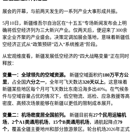
展会的开幕，与前两天发生的一系列产业大事形成共振。
5月10日，新疆维吾尔自治区在“十五五”专场新闻发布会上明
确将低空经济列为三大新兴产业。仅两天后，便迎来了300余
家企业齐聚的产业盛会。决策定调加展会落地，意味着新疆低
空经济正式从“政策预研”迈入“系统推进”阶段。
从宏观维度看，新疆发展低空经济的“四大战略变量”正在同时
释放：
变量一：全球领先的空域资源。
新疆空域面积约
180万平方公
里
，占全国
六分之一
，全年可飞天数达
320天以上
。这意味着
新疆某些地区每个月可飞天数比东南沿海多出40%。在气候条
件与空域容量占优的情况下，低空物流、巡检、应急救援等高
密度、高频次场景能够在新疆以更低的限制成本展开。
变量二：机场密度居全国前列。
新疆目前有
27个民用运输机
场
，
2个A1类通用机场
，
15个B类通用机场
，通航起降点
79
个
，覆盖全疆主要地州和部分旅游景区。轮台机场2026年正式