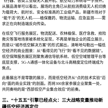
飞行器、各类工业级无人直升机、航空动力系统等一字排开。
从展品清单可以看出，展场的主角已从航拍消费级无人机切换
为载荷大、航时长、安全标准高的工业级产品，新疆市场对于
“能干活”的无人机——植保撒药、物流运输、应急监测——需
求正在向制造端反向传染。
在低空飞行服务展区，物流配送、农林植保、医疗急救、抢险
救灾等落地场景被系统化呈现，不再是单独企业的孤立展示，
而是以“城市低空解决方案”的形式展出，清晰地勾勒出一幅低
空经济的商业图景：从“看得见的飞行”到“看不见的数据链”。
低空保障服务展区则聚焦通信导航系统、低空空域管理平台等
底层支撑，5G-A通感一体化设备与北斗高精度定位终端成为
焦点。
此番展出不是零散的展示，而是低空经济从“点的技术实验”迈
向“面的商业实践”的剖面。而将300余家参展企业聚集一处，
共同奏响的是“西部低空产业集合效应”的前奏。
三、“十五五”引擎已经点火：三大战略变量推动新
疆低空经济再定位