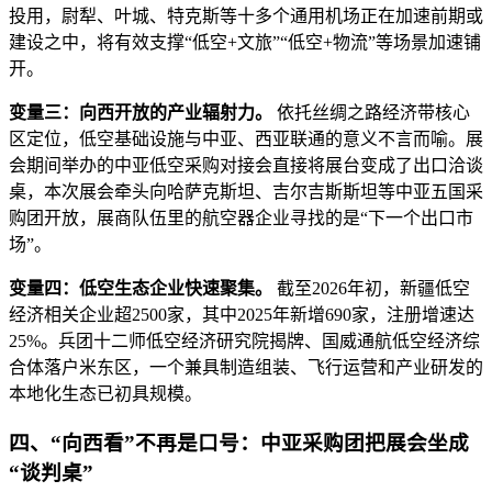
投用，尉犁、叶城、特克斯等十多个通用机场正在加速前期或
建设之中，将有效支撑“低空+文旅”“低空+物流”等场景加速铺
开。
变量三：向西开放的产业辐射力。
依托丝绸之路经济带核心
区定位，低空基础设施与中亚、西亚联通的意义不言而喻。展
会期间举办的中亚低空采购对接会直接将展台变成了出口洽谈
桌，本次展会牵头向哈萨克斯坦、吉尔吉斯斯坦等中亚五国采
购团开放，展商队伍里的航空器企业寻找的是“下一个出口市
场”。
变量四：低空生态企业快速聚集。
截至2026年初，新疆低空
经济相关企业超2500家，其中2025年新增690家，注册增速达
25%。兵团十二师低空经济研究院揭牌、国威通航低空经济综
合体落户米东区，一个兼具制造组装、飞行运营和产业研发的
本地化生态已初具规模。
四、“向西看”不再是口号：中亚采购团把展会坐成
“谈判桌”