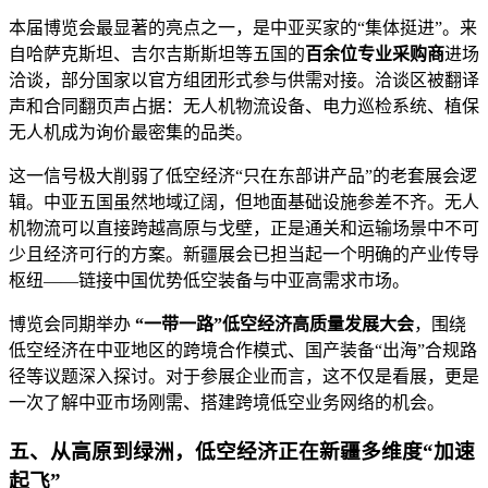
本届博览会最显著的亮点之一，是中亚买家的“集体挺进”。来
自哈萨克斯坦、吉尔吉斯斯坦等五国的
百余位专业采购商
进场
洽谈，部分国家以官方组团形式参与供需对接。洽谈区被翻译
声和合同翻页声占据：无人机物流设备、电力巡检系统、植保
无人机成为询价最密集的品类。
这一信号极大削弱了低空经济“只在东部讲产品”的老套展会逻
辑。中亚五国虽然地域辽阔，但地面基础设施参差不齐。无人
机物流可以直接跨越高原与戈壁，正是通关和运输场景中不可
少且经济可行的方案。新疆展会已担当起一个明确的产业传导
枢纽——链接中国优势低空装备与中亚高需求市场。
博览会同期举办
“一带一路”低空经济高质量发展大会
，围绕
低空经济在中亚地区的跨境合作模式、国产装备“出海”合规路
径等议题深入探讨。对于参展企业而言，这不仅是看展，更是
一次了解中亚市场刚需、搭建跨境低空业务网络的机会。
五、从高原到绿洲，低空经济正在新疆多维度“加速
起飞”