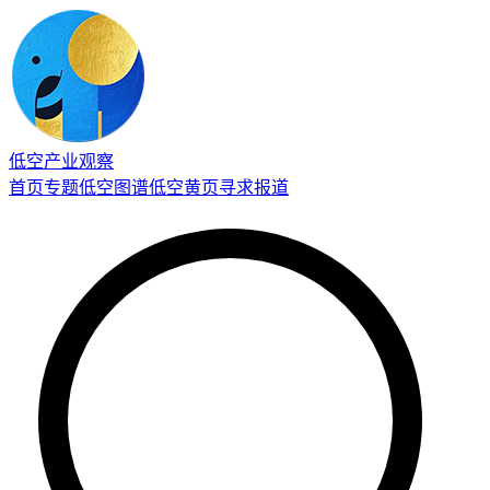
低空产业观察
首页
专题
低空图谱
低空黄页
寻求报道