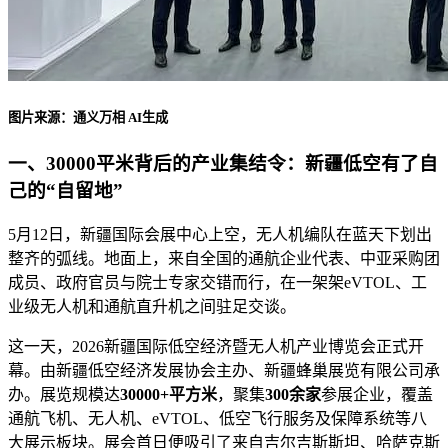
图片来源：通义万相 AI生成
一、30000平米背后的产业集结令：新疆低空有了自
己的“自留地”
5月12日，新疆国际会展中心上空，无人机编队在蓝天下划出
整齐的弧线。地面上，来自全国的通航企业代表、中亚采购团
成员、政府官员与院士专家交错而行，在一架架eVTOL、工
业级无人机和通航直升机之间驻足交谈。
这一天，2026新疆国际低空经济暨无人机产业博览会正式开
幕。由新疆低空经济发展协会主办、新疆蜂巢展览有限公司承
办。展览规模达
30000+平方米
，聚集
300余家
参展企业，覆盖
通航飞机、无人机、eVTOL、低空飞行服务及保障系统等八
大展示板块。展会首日便吸引了来自吉尔吉斯斯坦、哈萨克斯