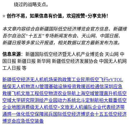
绕过的战略支点。
⭐
创作不易，如果信息有价值，欢迎按赞+分享支持！
本文章内容综合自新疆国际低空经济博览会官方信息、新疆维
吾尔自治区“十五五”专场新闻发布会、天山网、中国日报、
新疆日报等多家公开报道，相关数据以官方最新发布为准。
信息来源
：新疆国际低空经济暨无人机产业博览会 天山网 中
国日报 新疆日报 新华网 新疆低空经济发展协会 中国无人机网
工人日报 等
新疆
低空经济
无人机
机场
采购
政策
工业
民用
低空飞行
eVTOL
植保
无人机物流
AI
管理
基础设施
投资
救援
巡检
通信
深圳
应急
救援
飞机
文旅
工程
低空物流
农业
导航
上海
空域管理
直升机
低空
空域
大学
研究院
测绘
产业园
动力系统
北斗
定制
航拍
大载重
低空
企业
地图
消费级无人机
低空+文旅
无人机编队
企业代表
经济带
通感一体化
低空保障
阅兵
国际低空经济博览会
十五五
低空经济
博览会
应急
低空装备