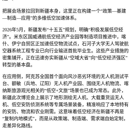
把展会场景拉回到新疆本身，这里正在构建一个“政策—基建
—制造—应用”的多维低空加速体系。
2026年5月，新疆发布“十五五”规划，明确“积极发展低空经
济”。米东区国威通航低空经济产业园等制造项目推进中，喀
什、伊宁自贸区正加速低空物流试点，石河子大学无人驾驶航
空器系统工程专业已向行业输送首批毕业生。这些产业措施的
密集铺开，正在迅速夯实新疆从“空域大省”向“低空经济强区”
转型的基本盘。
在应用侧，阿克苏全国首个面向风沙恶劣环境的无人机测试平
台、额敏（兵地、辽阳）无人机产业园、围绕无人机物流、喀
纳斯旅游观光相关的“低空+文旅”场景也已成为常态。此外，
新疆此次博览会上展示了地形测绘无人机、大载重货运无人
机、低空安防侦测系统等专属场景装备，精准响应了本地特有
的安防、物流和农业刚需。这意味着低空经济在新疆不再是
“复制内地模式”，而是从政策端、制造端、需求端自始定制，
走差异化路线。