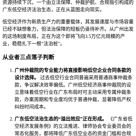
资源持续下沉，一个由立法保障、仲裁护航、合规指引构成的
广东低空经济法治生态，正在从蓝图走向现实。
低空经济作为新质生产力的重要载体，其发展速度与市场容量
已经不缺想象力，但法治保障的短板仍亟待补齐。从广州出发
的这场制度布局，正在为这个即将飞向3.5万亿元规模的产
业，稳稳扎下一根“法治桩”。
从业者三点落子判断
广州仲裁院的专业能力将直接影响低空企业合同条款的
设计选择。
过去低空行业合同普遍采用普通商事仲裁条
款，争议解决效率偏低。广州低空经济商事仲裁院的设
立意味着低空行业在广东布局时可主动采用专属仲裁条
款，办案周期和专业度均优于普通仲裁，显著降低产权
纠纷时间成本。
广东低空法治生态的“溢出效应”正在形成。
《广东省低
空经济发展条例》的立法推进、律师协会专业委员会的
常态化服务，都将降低广东低空业态的资金门槛和合规