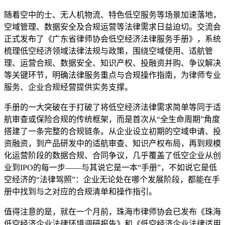
随着空中的士、无人机物流、特色低空服务等场景加速落地，
空域管理、数据安全及合规运营等法律需求日益迫切。交流会
正式发布了《广东省律师协会低空经济法律服务手册》，系统
梳理低空经济领域法律法规与政策，围绕空域使用、适航管
理、运营合规、数据安全、知识产权、投融资并购、争议解决
等关键环节，明确法律服务重点与合规操作指南，为律师专业
服务、企业合规经营提供实务支撑。
手册的一大突破在于打破了将低空经济法律需求简单等同于适
航审查或保险合规的传统框架，而是首次从“全生命周期”角度
搭建了一条完整的合规链条。从企业设立初期的空域申请、投
资融资，到产品研发中的适航审查、知识产权布局，再到规模
化运营阶段的数据合规、合同争议，几乎覆盖了低空企业从创
业到IPO的每一步——与其说它是一本“手册”，不如说它是低
空经济的“法律驾照”：企业无论处在哪个发展阶段，都能在手
册中找到与之对应的合规清单和操作指引。
值得注意的是，就在一个月前，珠海市律师协会已发布《珠海
低空经济企业法律环境调研报告》和《低空经济企业法律适用