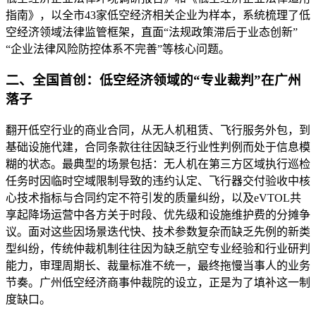
指南》，以全市43家低空经济相关企业为样本，系统梳理了低
空经济领域法律监管框架，直面“法规政策滞后于业态创新”
“企业法律风险防控体系不完善”等核心问题。
二、全国首创：低空经济领域的“专业裁判”在广州
落子
翻开低空行业的商业合同，从无人机租赁、飞行服务外包，到
基础设施代建，合同条款往往因缺乏行业性判例而处于信息模
糊的状态。最典型的场景包括：无人机在第三方区域执行巡检
任务时因临时空域限制导致的违约认定、飞行器交付验收中核
心技术指标与合同约定不符引发的质量纠纷，以及eVTOL共
享起降场运营中各方关于时段、优先级和设施维护费的分摊争
议。面对这些因场景迭代快、技术参数复杂而缺乏先例的新类
型纠纷，传统仲裁机制往往因为缺乏航空专业经验和行业研判
能力，审理周期长、裁量标准不统一，最终拖慢当事人的业务
节奏。广州低空经济商事仲裁院的设立，正是为了填补这一制
度缺口。