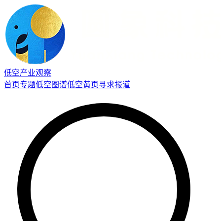
低空产业观察
首页
专题
低空图谱
低空黄页
寻求报道