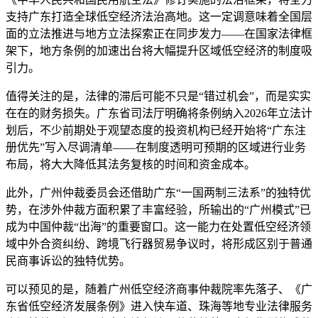
支持广东打造全球低空经济法治高地。这一定调意味着全国层
面的立法推进与地方立法探索正在同步发力——在国家法律框
架下，地方条例的加速出台将大幅提升区域低空经济的制度吸
引力。
值得关注的是，法律的滞后可能不只是“错过机会”，而是实实
在在的财务损失。广东省司法厅明确将条例纳入2026年立法计
划后，不少前期处于观望态度的投资机构已经开始将“广东注
册优先”写入尽调清单——在制度透明可预期的区域进行业务
布局，将大大降低其法务复核的时间和资金成本。
此外，广州仲裁委员会还借助广东“一国两制三法系”的独特优
势，在涉外仲裁方面积累了丰富经验，所输出的“广州模式”已
成为中国仲裁“出海”的重要窗口。这一能力在处置低空经济领
域中外合资纠纷、跨境飞行器贸易争议时，将形成区别于普通
民商事诉讼的独特优势。
可以预见的是，随着广州低空经济商事仲裁院率先落子、《广
东省低空经济发展条例》进入快车道、珠海等地专业法律服务