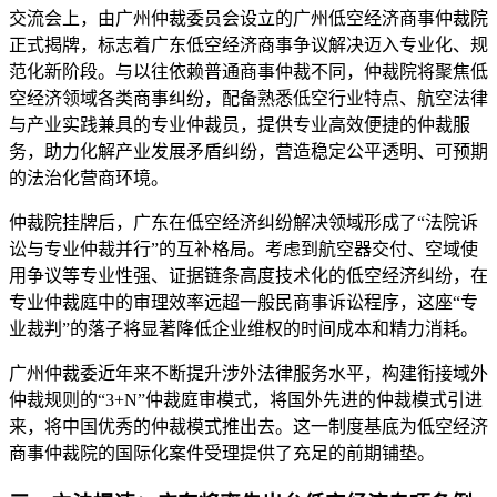
交流会上，由广州仲裁委员会设立的广州低空经济商事仲裁院
正式揭牌，标志着广东低空经济商事争议解决迈入专业化、规
范化新阶段。与以往依赖普通商事仲裁不同，仲裁院将聚焦低
空经济领域各类商事纠纷，配备熟悉低空行业特点、航空法律
与产业实践兼具的专业仲裁员，提供专业高效便捷的仲裁服
务，助力化解产业发展矛盾纠纷，营造稳定公平透明、可预期
的法治化营商环境。
仲裁院挂牌后，广东在低空经济纠纷解决领域形成了“法院诉
讼与专业仲裁并行”的互补格局。考虑到航空器交付、空域使
用争议等专业性强、证据链条高度技术化的低空经济纠纷，在
专业仲裁庭中的审理效率远超一般民商事诉讼程序，这座“专
业裁判”的落子将显著降低企业维权的时间成本和精力消耗。
广州仲裁委近年来不断提升涉外法律服务水平，构建衔接域外
仲裁规则的“3+N”仲裁庭审模式，将国外先进的仲裁模式引进
来，将中国优秀的仲裁模式推出去。这一制度基底为低空经济
商事仲裁院的国际化案件受理提供了充足的前期铺垫。