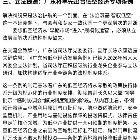
三、立法提速：广东将率先出台低空经济专项条例
解决纠纷只是法治护航的一个剖面。在“法治筑基 智驭低空”
这一基础命题下，与会者和专家一致认同一个更深层次的判断
——要想低空经济从“早期市场”进入“规模化运营”，必须从立
法层面解决系统性制度缺失。
在交流会致辞中，广东省司法厅党委委员、副厅长陈永康透露
关键信号：《广东省低空经济发展条例》已纳入2026年省人大
常委会立法计划，省司法厅正积极吸纳行业龙头企业参与立法
研讨，加快构建适配产业全链条的法规制度体系。
这一条例的制定意味着广东的低空经济将从零散的政策扶持体
系升级为规范化的行业制度安排，彻底告别长久以来靠“领导
批示”“临时协调会”解决制度难题的阶段。从内容上看，条例
预计将涵盖空域利用原则与审批程序、航空器适航管理、安全
监管机制、产业用地与基础设施保障的投融资模式、法律责任
界定等核心领域，为低空企业提供一套可预期的制度框架。大
量低空经济企业之前因为空域划定标准不稳定、跨部门审批流
程冗长而不敢大规模投资——条例的落地将直接降低此类制度