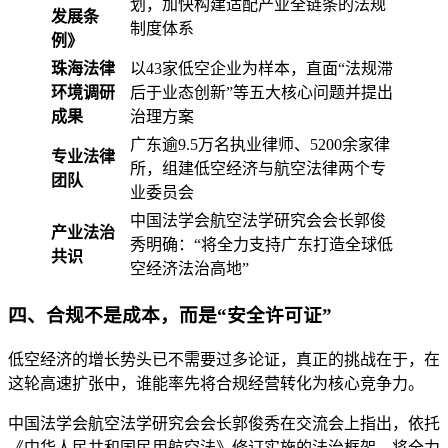
划，加快构建适配产业全链条的法规
发展条
制度体系
例》
珠海法律
以43家低空企业为样本，直面“法规滞
环境调研
后于业态创新”等五大核心问题并提出
成果
治理方案
广东逾9.5万名执业律师、5200余家律
专业法律
所，组建低空经济与航空法律两个专
团队
业委员会
中国法学会航空法学研究会会长郭俊
产业法治
秀明确：“将全力支持广东打造全球低
共识
空经济法治高地”
四、合规不是成本，而是“安全许可证”
低空经济的增长势头已不需要过多论证，真正的挑战在于，在
这轮高速扩张中，谁能率先将合规经营转化为核心竞争力。
中国法学会航空法学研究会会长郭俊秀在交流会上指出，依托
《中华人民共和国民用航空法》修订实施的法治框架，将全力