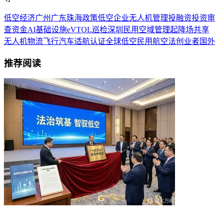
低空经济
广州
广东
珠海
政策
低空企业
无人机
管理
投融资
投资
审
查
资金
AI
基础设施
eVTOL
巡检
深圳
民用
空域管理
起降场
共享
无人机物流
飞行汽车
适航认证
全球低空
民用航空法
创业者
国外
推荐阅读