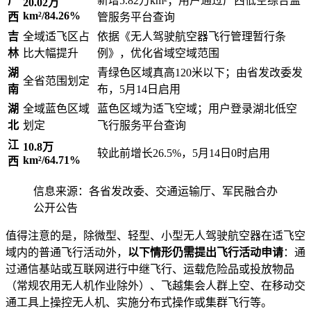
广
新增5.82万km²；用户通过广西低空综合监
20.02万
km²/84.26%
西
管服务平台查询
吉
全域适飞区占
依据《无人驾驶航空器飞行管理暂行条
林
比大幅提升
例》，优化省域空域范围
湖
青绿色区域真高120米以下；由省发改委发
全省范围划定
南
布，5月14日启用
湖
全域蓝色区域
蓝色区域为适飞空域；用户登录湖北低空
北
划定
飞行服务平台查询
江
10.8万
较此前增长26.5%，5月14日0时启用
km²/64.71%
西
信息来源：各省发改委、交通运输厅、军民融合办
公开公告
值得注意的是，除微型、轻型、小型无人驾驶航空器在适飞空
域内的普通飞行活动外，
以下情形仍需提出飞行活动申请
：通
过通信基站或互联网进行中继飞行、运载危险品或投放物品
（常规农用无人机作业除外）、飞越集会人群上空、在移动交
通工具上操控无人机、实施分布式操作或集群飞行等。