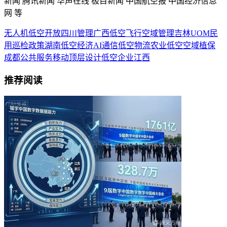
新闻 腾讯新闻 华声在线 极目新闻 中国航空报 中国经济信息
网 等
无人机
低空开放
四川
管理
广西
低空飞行
空域管理
吉林
UOM
民
用
巡检
政策
湖南
低空经济
AI
通信
低空物流
农业
低空空域
植保
成都
公共服务
移动
顶层设计
低空企业
江西
推荐阅读