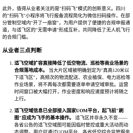
此外，值得从业者关注的是"扫码飞"模式的创新意义。四川
的"扫码飞"小程序将飞行报备流程简化为微信扫码操作，在部
分管制空域内"开了一扇窗"，为用户提供了便捷的合规申报通
道，与适飞区的"无需申请"形成互补，共同降低了无人机飞行
的合规门槛。
从业者三点判断
适飞空域扩容直接降低了低空物流、巡检等商业场景的
合规落地成本。
当大片区域被明确划定为"真高120米以
下适飞区"，高频次的物流配送、农业植保、电力巡检等
作业场景，将不再每次都需要逐单申请空域审批。运营
时间窗口被大幅打开，作业密度和响应速度预计将随之
上行。
适飞空域信息已全部接入国家UOM平台，起飞前"刷
图"应成为飞手的基本操作。
适飞区并非永久不变——
各省公告的适飞空域图可能因临时管控或重大活动而动
态调整。用户可通过UOM平台、各省低空综合监管服务