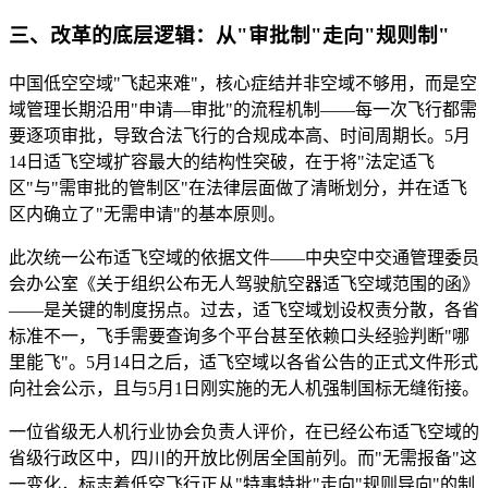
三、改革的底层逻辑：从"审批制"走向"规则制"
中国低空空域"飞起来难"，核心症结并非空域不够用，而是空
域管理长期沿用"申请—审批"的流程机制——每一次飞行都需
要逐项审批，导致合法飞行的合规成本高、时间周期长。5月
14日适飞空域扩容最大的结构性突破，在于将"法定适飞
区"与"需审批的管制区"在法律层面做了清晰划分，并在适飞
区内确立了"无需申请"的基本原则。
此次统一公布适飞空域的依据文件——中央空中交通管理委员
会办公室《关于组织公布无人驾驶航空器适飞空域范围的函》
——是关键的制度拐点。过去，适飞空域划设权责分散，各省
标准不一，飞手需要查询多个平台甚至依赖口头经验判断"哪
里能飞"。5月14日之后，适飞空域以各省公告的正式文件形式
向社会公示，且与5月1日刚实施的无人机强制国标无缝衔接。
一位省级无人机行业协会负责人评价，在已经公布适飞空域的
省级行政区中，四川的开放比例居全国前列。而"无需报备"这
一变化，标志着低空飞行正从"特事特批"走向"规则导向"的制