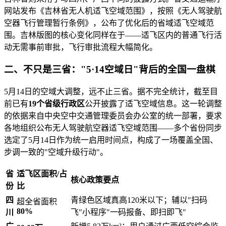
网站发布《吉林省无人机适飞空域范围》，按照《无人驾驶航
空器飞行管理暂行条例》，公布了优化后的省域适飞空域范
围。吉林版图的核心变化同样在于——适飞区内的普通飞行活
动无需事前审批，飞行审批流程大幅简化。
二、不只是三省："5·14空域日"背后的全国一盘棋
5月14日的空域大调整，远不止三省。据不完全统计，截至目
前已有
19个省级行政区
公开披露了适飞空域信息。这一轮调整
的依据来自中央空中交通管理委员会办公室的统一部署，要求
各地组织公布无人驾驶航空器适飞空域范围——多个省份同步
选定了5月14日作为统一启用时间点，构成了一场覆盖全国、
步调一致的"空域升级行动"。
省
适飞区面积/占
核心政策要点
份
比
四
青绿色区域真高120米以下；辅以"扫码
超全省面积
80%
川
飞"小程序"一码报备、即扫即飞"