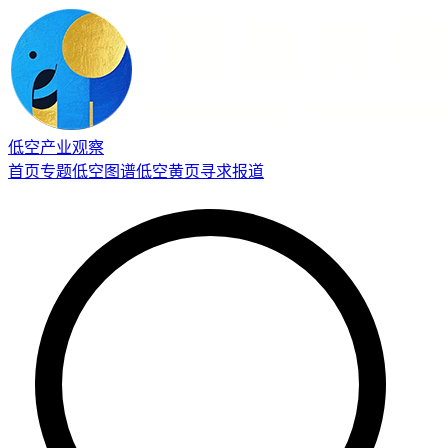
低空产业观察
首页
专题
低空图谱
低空黄页
寻求报道