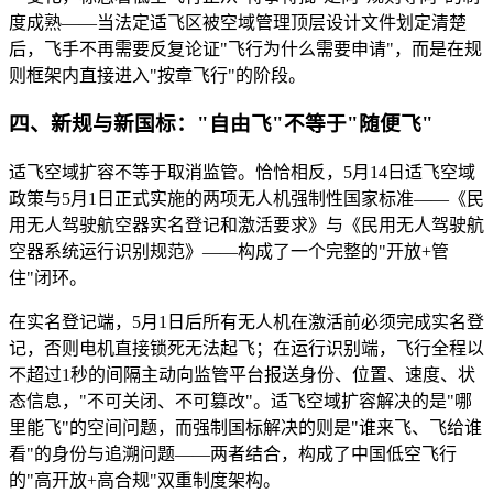
度成熟——当法定适飞区被空域管理顶层设计文件划定清楚
后，飞手不再需要反复论证"飞行为什么需要申请"，而是在规
则框架内直接进入"按章飞行"的阶段。
四、新规与新国标："自由飞"不等于"随便飞"
适飞空域扩容不等于取消监管。恰恰相反，5月14日适飞空域
政策与5月1日正式实施的两项无人机强制性国家标准——《民
用无人驾驶航空器实名登记和激活要求》与《民用无人驾驶航
空器系统运行识别规范》——构成了一个完整的"开放+管
住"闭环。
在实名登记端，5月1日后所有无人机在激活前必须完成实名登
记，否则电机直接锁死无法起飞；在运行识别端，飞行全程以
不超过1秒的间隔主动向监管平台报送身份、位置、速度、状
态信息，"不可关闭、不可篡改"。适飞空域扩容解决的是"哪
里能飞"的空间问题，而强制国标解决的则是"谁来飞、飞给谁
看"的身份与追溯问题——两者结合，构成了中国低空飞行
的"高开放+高合规"双重制度架构。