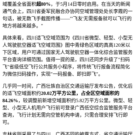
域覆盖全省面积
超80%
，于5月14日零时启用。在当天的新闻
通气会上，四川省委军民融合办协同空域管理处处长李霞的一
句话，被无数飞手截图传播——"'飞友'无需报备就可以飞行的
地方将越来越多。"
具体来看，四川适飞空域范围为《四川省微型、轻型、小型无
人驾驶航空器适飞空域范围》图中青绿色区域的真高120米以
下区域，用户可通过国家无人驾驶航空器一体化综合监管服务
平台查询详细范围。值得一提的是，四川还同步升级了"扫码
飞"省级低空飞行公共服务小程序，将传统飞行报备流程简化
为微信扫码操作，实现"一码报备、即扫即飞"。
几乎同一时间，广西壮族自治区交通运输厅发布公告，优化后
的适飞空域面积约
20.02万平方公里，占全区空域面积的
84.26%
，较调整前新增空域面积约5.82万平方公里。微型、轻
型、小型无人机用户飞行前可登录广西低空综合监管服务平台
查询，飞行计划无需向空管机构申请，只需合理安排飞行即
可。
吉林省则采用了与四川、广西不同的披露方式。省交通运输厅