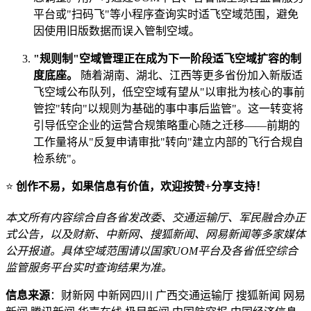
平台或"扫码飞"等小程序查询实时适飞空域范围，避免
因使用旧版数据而误入管制空域。
"规则制"空域管理正在成为下一阶段适飞空域扩容的制
度底座。
随着湖南、湖北、江西等更多省份加入新版适
飞空域公布队列，低空空域有望从"以审批为核心的事前
管控"转向"以规则为基础的事中事后监管"。这一转变将
引导低空企业的运营合规策略重心随之迁移——前期的
工作量将从"反复申请审批"转向"建立内部的飞行合规自
检系统"。
⭐
创作不易，如果信息有价值，欢迎按赞+分享支持！
本文所有内容综合自各省发改委、交通运输厅、军民融合办正
式公告，以及财新、中新网、搜狐新闻、网易新闻等多家媒体
公开报道。具体空域范围请以国家UOM平台及各省低空综合
监管服务平台实时查询结果为准。
信息来源
：财新网 中新网四川 广西交通运输厅 搜狐新闻 网易