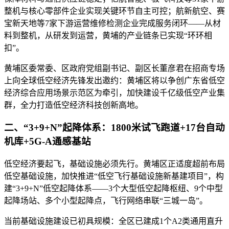
整机与核心零部件企业实现关键环节自主可控；航新航空、赛
宝新天地等7家下游运营维修检测企业完成服务闭环——从材
料到整机，从研发到运营，黄埔的产业链条已实现“环环相
扣”。
黄埔区委常委、区政府党组副书记、副区长董彦君在招商专场
上向全球低空经济先锋发出邀约：黄埔区将以争创广东省低空
经济综合应用场景示范区为牵引，加快建设千亿级低空产业集
群，全力打造低空经济科技创新高地。
二、“3+9+N”起降体系：1800米试飞跑道+17台自动
机库+5G-A通感基站
低空经济要起飞，基础设施必须先行。黄埔区正适度超前布局
低空基础设施，加快推进“低空飞行基础设施新基建项目”，构
建“3+9+N”低空起降体系——3个大型低空起降枢纽、9个中型
起降场站、多个小型起降点，飞行网络串联“三城一岛”。
当前基础设施建设已初具规模：全区已建成1个A2类通用直升