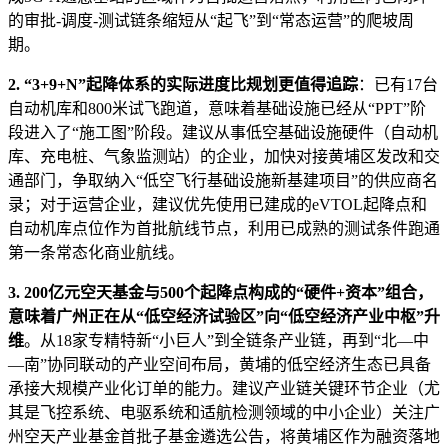
的审批-调度-测试链条缩短从“起飞”到“常态运营”的爬坡周
期。
2. “3+9+N”起降体系的实际进度比规划更值得追踪
：已有17台
自动机库和800米试飞跑道，意味着基础设施已经从“PPT”阶
段进入了“施工图”阶段。建议从事低空基础设施硬件（自动机
库、充电桩、气象监测站）的企业，加快对接黄埔区发改和交
通部门，争取纳入“低空飞行基础设施新基建项目”的供应商名
录；对于运营企业，建议优先使用已建成的eVTOL起降点和
自动机库点位作为首批航线节点，利用已成熟的测试条件跑通
第一条常态化商业航线。
3. 200亿元空天基金与500个起降点构成的“硬件+资本”组合，
意味着广州正在从“低空经济试验区”向“低空经济产业中枢”升
维
。从18家专精特新“小巨人”到全链条产业链，再到“北—中
—南”协同联动的产业空间布局，黄埔的低空经济生态已具备
承接大规模产业化订单的能力。建议产业链关键环节企业（尤
其是飞控系统、电驱系统和适航检测领域的中小企业）关注广
州空天产业基金首批子基金遴选公告，将黄埔区作为融资落地