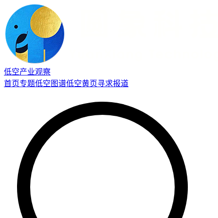
低空产业观察
首页
专题
低空图谱
低空黄页
寻求报道