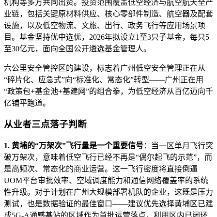
机构等多方共同出资。投资范围覆盖低空经济与航空航天全产
业链，包括关键原材料供应、核心零部件制造、航空器及配套
设施，以及低空物流、文旅、出行、政务飞行等应用场景项
目。基金坚持优中选优，2026年拟设立1至3只子基金，每只5
至30亿元，面向全国公开遴选基金管理人。
六公里安全管控区的建设，标志着广州低空安全管理正在从
“碎片化、应急式”向“标准化、常态化”转型——广州正在用
“政策包+基金池+基建网”的组合拳，为低空经济从百亿迈向千
亿铺平跑道。
从业者三点落子判断
1. 黄埔的“万架次”飞行量是一个重要信号
：当一区单月飞行突
破万架次，意味着低空飞行已经不再是“偶尔起飞的示范”，而
是高频次、常态化的商业运营。这一飞行密度将直接倒逼
UOM平台审批效率、空域调度能力和通信网络覆盖率的系统
性升级。对于计划在广州大规模部署机队的企业，这既是压力
测试，也是数据验证的最佳窗口——建议优先选择黄埔区已建
成5G-A通感基站的区域作为首批运营落点，利用区内已闭环