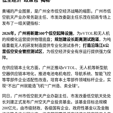
低空经济“政策包”揭秘
黄埔的产业图景，是广州全市低空经济战略的缩影。广州市低
空航天产业办常务副主任、市发改委副主任乐茂在招商专场上
发布了一组关键指标：
2026年，广州将新建500个低空起降设施
，为eVTOL和无人机
的规模化运营提供物理底盘；
规划建设长距离测试跑道
，为吨
级重载无人机研发制造提供专业化测试条件；
打造沿珠江6公
里低空安全管控测试区
，为低空经济安全有序运行提供强力保
障。
在供应链本土化方面，广州正推动eVTOL、无人机等新型航
空器供应链本地化，推进电池电机电控、导航系统、智能飞控
等零部件企业适配性改造，培育本土零部件领域标杆企业，实
现“不出广州就能造飞机”“广州造、卖全球”。
同日，广州市低空航天产业办副主任、市发改委低空航天处处
长刘建正式发布广州空天产业投资基金。该基金目标总规模
200亿元，由市级财政、各级国有企业、政府性基金以及金融