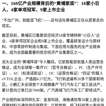
一、160亿产业规模背后的“黄埔家底”：18家小巨
人、4家单项冠军、9家上市企业
“不出广州，就能造飞机”——这句话在黄埔区正在从愿景走向
现实。
截至目前，黄埔区已集聚低空经济18家专精特新“小巨人”企
业、4家单项冠军企业和9家上市企业，覆盖研发设计与原材
料、中游零部件制造与集成、下游应用与服务的全产业链体
系，成为全国最重要的低空经济产业集聚区之一。
龙头企业的“黄埔阵容”令人瞩目。亿航智能获批载人类运营合
格证，成为全球唯一集齐TC（型号合格证）、PC（生产许可
证）、AC（标准适航证）、OC（运营合格证）“四证”的载人
eVTOL企业，产值超4.57亿元，飞行轨迹遍布20多个国家和地
区。小鹏汇天全球首个大规模量产飞行汽车工厂竣工投试产，
累计意向订单已达7000架。广汽高域飞行汽车工厂即将试产。
产业链的纵深同样扎实：金发科技、海格通信等30家上游企业
保障材料与通信供应链稳定；亿航智能、极飞科技等31家中游