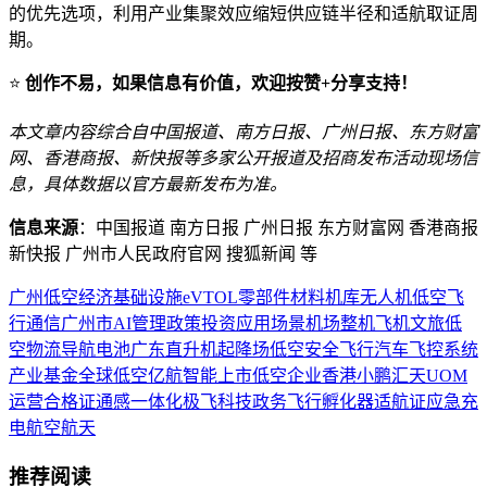
的优先选项，利用产业集聚效应缩短供应链半径和适航取证周
期。
⭐
创作不易，如果信息有价值，欢迎按赞+分享支持！
本文章内容综合自中国报道、南方日报、广州日报、东方财富
网、香港商报、新快报等多家公开报道及招商发布活动现场信
息，具体数据以官方最新发布为准。
信息来源
：中国报道 南方日报 广州日报 东方财富网 香港商报
新快报 广州市人民政府官网 搜狐新闻 等
广州
低空经济
基础设施
eVTOL
零部件
材料
机库
无人机
低空飞
行
通信
广州市
AI
管理
政策
投资
应用场景
机场
整机
飞机
文旅
低
空物流
导航
电池
广东
直升机
起降场
低空安全
飞行汽车
飞控系统
产业基金
全球低空
亿航智能
上市
低空企业
香港
小鹏汇天
UOM
运营合格证
通感一体化
极飞科技
政务飞行
孵化器
适航证
应急
充
电
航空航天
推荐阅读