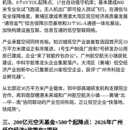
机场、6个eVTOL起降点、17台自动值守机库；基本建成800
米专业化试飞跑道，无人机出厂即可投入测试飞行。在通信与
安全保障维度，黄埔区建成粤港澳大湾区低空经济高质量发展
“通导监气”综合保障示范基地和31个5G-A通感一体化基站，
加快构建设施互联、信息互通的低空智联网络。
产业承载空间同样充裕。知识城低空产业装备智造园首开区10
万平方米建设正有序推进，1号生产制造厂房和7号研发办公用
房已建成，企业“来了就能拎包办公”。广州航空航天小镇获批
建设，中科宇航等龙头企业集聚落户。大湾区（黄埔）低空经
济产业创新中心已集聚近20家低空企业，获评“广州市科技企
业孵化器”。
从北部近30万平方米产业载体，到中部高端研发机构支撑院企
合作，再到南部穗港未来城和广州航空航天小镇——黄埔“北
—中—南”协同联动的产业空间布局，正让低空企业“快落地、
快成熟”。
三、200亿元空天基金×500个起降点：2026年广州