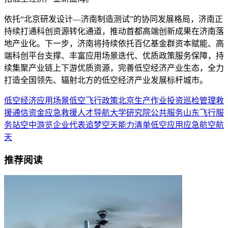
依托“北京研发设计—济南制造测试”的协同发展格局，济南正
持续打通科创资源转化通道，推动首都高端创新成果在济南落
地产业化。下一步，济南将持续依托百亿基金群资本赋能、高
端科创平台支撑、丰富应用场景迭代、优质政策服务保障，持
续集聚产业链上下游优质资源，完善低空经济产业生态，全力
打造全国领先、辐射北方的低空经济产业发展标杆城市。
低空经济
应用场景
低空飞行
政策
北京
生产作业
投资
巡检
管理
救
援
通信
资金
应急救援
人才
导航
大学
研究院
公共服务
山东
飞行服
务站
空中游览
企业代表
追梦空天
能力清单
低空应用
应急
航空航
天
推荐阅读