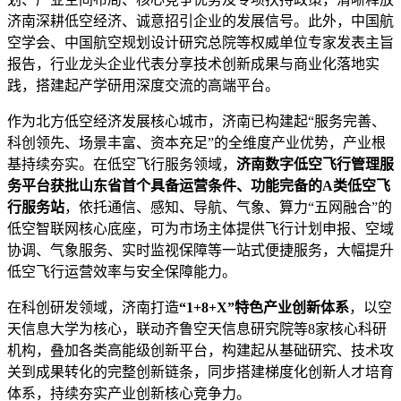
济南深耕低空经济、诚意招引企业的发展信号。此外，中国航
空学会、中国航空规划设计研究总院等权威单位专家发表主旨
报告，行业龙头企业代表分享技术创新成果与商业化落地实
践，搭建起产学研用深度交流的高端平台。
作为北方低空经济发展核心城市，济南已构建起“服务完善、
科创领先、场景丰富、资本充足”的全维度产业优势，产业根
基持续夯实。在低空飞行服务领域，
济南数字低空飞行管理服
务平台获批山东省首个具备运营条件、功能完备的A类低空飞
行服务站
，依托通信、感知、导航、气象、算力“五网融合”的
低空智联网核心底座，可为市场主体提供飞行计划申报、空域
协调、气象服务、实时监视保障等一站式便捷服务，大幅提升
低空飞行运营效率与安全保障能力。
在科创研发领域，济南打造
“1+8+X”特色产业创新体系
，以空
天信息大学为核心，联动齐鲁空天信息研究院等8家核心科研
机构，叠加各类高能级创新平台，构建起从基础研究、技术攻
关到成果转化的完整创新链条，同步搭建梯度化创新人才培育
体系，持续夯实产业创新核心竞争力。