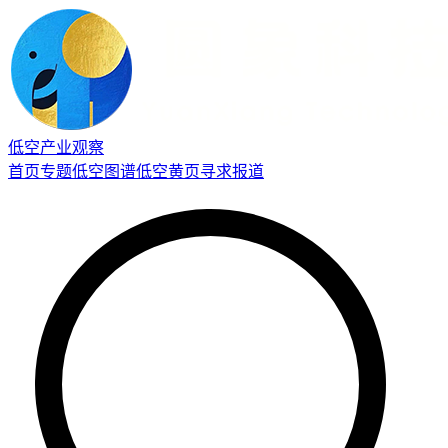
低空产业观察
首页
专题
低空图谱
低空黄页
寻求报道