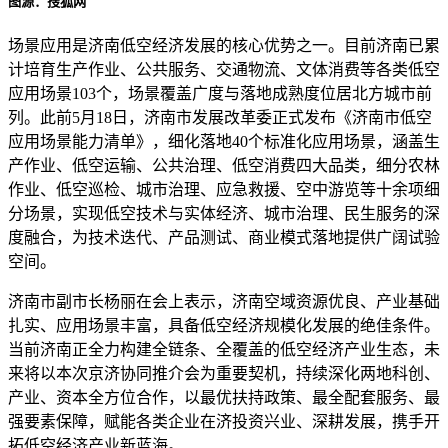
图源：搜狐网
场景应用是济南低空经济发展的核心优势之一。目前济南已累
计培育生产作业、公共服务、交通物流、文体消费等各类低空
应用场景103个，场景覆盖广度与落地成熟度位居北方城市前
列。此前5月18日，济南市发展改革委正式发布《济南市低空
应用场景能力清单》，细化落地40个标准化应用场景，涵盖生
产作业、低空运输、公共治理、低空消费四大品类，细分农林
作业、低空巡检、城市治理、应急救援、空中游览等十余项细
分场景，实现低空技术与实体经济、城市治理、民生服务的深
度融合，为技术迭代、产品测试、商业模式落地提供广阔试验
空间。
济南市副市长杨丽在会上表示，济南空域资源优良、产业基础
扎实、应用场景丰富，具备低空经济规模化发展的绝佳条件。
当前济南正全力构建全链条、全覆盖的低空经济产业生态，未
来将以本次京济协同推介会为重要契机，持续深化两地科创、
产业、资本全方位合作，以最优扶持政策、最全配套服务、最
强要素保障，赋能各类企业在济投资兴业、深耕发展，携手开
拓低空经济产业新蓝海。