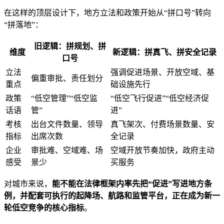
在这样的顶层设计下，地方立法和政策开始从“拼口号”转向
“拼落地”：
旧逻辑：拼规划、拼
维度
新逻辑：拼真飞、拼安全记录
口号
立法
强调促进场景、开放空域、基
偏重审批、责任划分
重点
础设施先行
政策
“低空管理”“低空监
“低空飞行促进”“低空经济促
话语
管”
进”
考核
出台文件数量、领导
真飞架次、付费场景数量、安
指标
出席次数
全记录
企业
审批难、空域难、场
空域开放节奏加快，政府主动
感受
景少
买服务
对城市来说，
能不能在法律框架内率先把“促进”写进地方条
例，并配套可执行的起降场、航路和监管平台，正在成为新一
轮低空竞争的核心指标
。