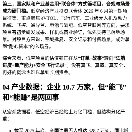
第三，国家队和产业基金用“联合体”方式筛项目，合规与场景
成为硬门槛。
低空经济产业投资联合体 2026 年 6 月第一期项
目征集，重点聚焦 eVTOL、飞行汽车、工业级无人机及动力
系统、飞控、通导监、电池与氢能、低空智联网等方向，要求
项目有初步研发成果、样机或商业验证，优先支持已落地场
景。对项目方来说，空域批复、安全记录和付费场景，成为拿
到“耐心资本”的入场券。
综合来看，低空项目的估值锚正在从
“订单+故事”
转向
“适航
进度+量产能力+安全飞行记录”
。没有真飞、真造、真安全，
再好的概念也难以拿到长期资金。
04 产业数据：企业 10.7 万家，但“能飞”
和“能赚”是两回事
从宏观数据看，低空经济已经站上万亿门槛，但结构分化严
重：
截至 2025 年底，全国注册无人机达 328.7 万架，同比增