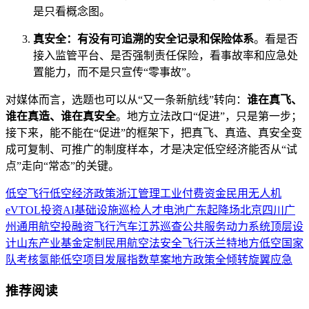
是只看概念图。
真安全：有没有可追溯的安全记录和保险体系
。看是否
接入监管平台、是否强制责任保险，看事故率和应急处
置能力，而不是只宣传“零事故”。
对媒体而言，选题也可以从“又一条新航线”转向：
谁在真飞、
谁在真造、谁在真安全
。地方立法改口“促进”，只是第一步；
接下来，能不能在“促进”的框架下，把真飞、真造、真安全变
成可复制、可推广的制度样本，才是决定低空经济能否从“试
点”走向“常态”的关键。
低空飞行
低空经济
政策
浙江
管理
工业
付费
资金
民用
无人机
eVTOL
投资
AI
基础设施
巡检
人才
电池
广东
起降场
北京
四川
广
州
通用航空
投融资
飞行汽车
江苏
巡查
公共服务
动力系统
顶层设
计
山东
产业基金
定制
民用航空法
安全飞行
沃兰特
地方低空
国家
队
考核
氢能
低空项目
发展指数
草案
地方政策
全倾转旋翼
应急
推荐阅读