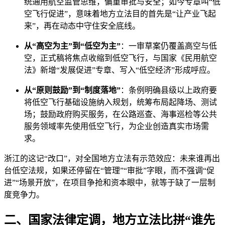
统通用航空监管思维，偏重审批与安全；如今专章叫“低
空飞行促进”，意味着地方立法目的首先是“让产业飞起
来”，再在动态中守住安全底线。
从“高空为主”到“低空为主”
：一审草案仍覆盖高空与低
空，正式稿将焦点收缩到低空飞行，与国家《民用航空
法》新增“发展促进”专章、写入“低空经济”形成呼应。
从“原则鼓励”到“制度落地”
：条例明确县级以上政府要
将低空飞行基础设施纳入规划，统筹布局起降场、测试
场；鼓励政府购买服务，在公路巡查、海事巡检等公共
服务领域率先使用低空飞行，为企业创造真实市场需
求。
浙江的这记“改口”，对全国地方立法有示范效应：未来谁再出
台低空法规，如果还停留在“管理”“审批”字眼，而不强调“促
进”“场景开放”，在项目争抢和资本眼中，就等于缺了一层制
度竞争力。
二、国家法律定调，地方立法比拼“谁先