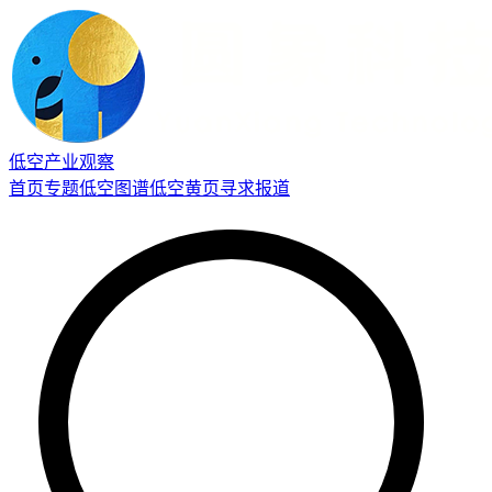
低空产业观察
首页
专题
低空图谱
低空黄页
寻求报道