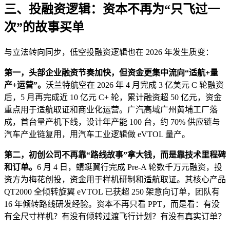
三、投融资逻辑：资本不再为“只飞过一
次”的故事买单
与立法转向同步，低空投融资逻辑也在 2026 年发生质变：
第一，头部企业融资节奏加快，但资金更集中流向“适航+量
产+运营”。
沃兰特航空在 2026 年 4 月完成 3 亿美元 C 轮融资
后，5 月再完成近 10 亿元 C+ 轮，累计融资超 50 亿元，资金
重点用于适航取证和商业化运营。广汽高域广州黄埔工厂落
成，首台量产机下线，设计年产能 100 台，约 70% 供应链与
汽车产业链复用，用汽车工业逻辑做 eVTOL 量产。
第二，初创公司不再靠“路线故事”拿大钱，而是靠技术里程碑
和订单。
6 月 4 日，蜻蜓翼行完成 Pre-A 轮数千万元融资，投
资方为梅花创投，资金用于样机研制和适航取证。其核心产品
QT2000 全倾转旋翼 eVTOL 已获超 250 架意向订单，团队有
16 年倾转路线研发经验。资本不再只看 PPT，而是看：有没
有全尺寸样机？有没有倾转过渡飞行计划？有没有真实订单？