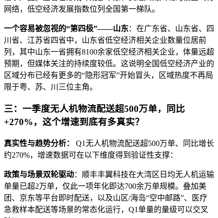
网络，低空经济发展指数位列全国第一梯队。
一个容易被忽视的“第四极”——山东
：在广东省、山东省、四
川省、江苏省四省中，山东省低空经济相关企业数量位居前
列，其中山东一省拥有8100余家低空经济相关企业，体量远超
预期，但媒体关注的持续度较低。这说明全国低空经济产业的
区域分布已经有更多的“隐形冠军”开始冒头，区域热度不再局
限于粤、苏、川三位主角。
三：一季度无人机物流配送超500万单，同比
+270%，这个增速到底有多真实？
真实性与趋势分析：
Q1无人机物流配送超500万单、同比增长
约270%，增速数据可在以下维度得到验证性支撑：
政策与场景双轮驱动
：顺丰丰翼科技在大湾区日均无人机运输
单量已超2万单，仅此一项年化即达700余万单规模。叠加美
团、京东等平台即时配送，以及山区/海岛“空中邮路”、医疗
急救样本配送等场景的常态化运行，Q1单量的量级可以交叉