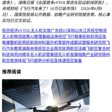
度条》、湖南日报《全国首条eVTOL常态化验证航线获批》、
央视财经《飞行汽车来了！10万亿级市场》（2026年6月8
日）、国家民航局公开数据、前瞻产业研究院报告等，核心事
实均已交叉验证。
低空经济
eVTOL
无人机
文旅
广东
四川
深圳
山东
江苏
低空物流
无人机物流
政策
AI
管理
基础设施
低空飞行
救援
民航
机场
应急
救援
整机
民用
民航局
材料
直升机
零部件
成都
运营服务
研究院
飞
行汽车
教育
湖南
央视
低空企业
南京
民用航空法
峰飞航空
复合材
料
咨询
苏州
顺丰
无人机运营
美团无人机
发展指数
产业研究
扬州
航空旅游
体验飞行
趋势分析
应急
快递
低空装备
推荐阅读