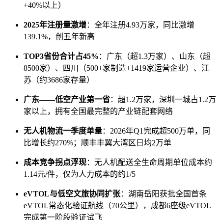
+40%以上）
2025年注册量激增
：全年注册4.93万家，同比激增
139.1%，创五年新高
TOP3省份合计占45%
：广东（超1.3万家）、山东（超
8500家）、四川（500+家制造+1419家运营企业）、江
苏（约3686家存量）
广东——低空产业第一省
：超1.2万家，深圳一城占1.2万
家以上，拥有全国最完整的产业链配套网络
无人机物流一季度单量
：2026年Q1完成超500万单，同
比增长约270%；顺丰丰翼大湾区日均2万单
成本竞争拐点浮现
：无人机配送全生命周期单位成本约
1.14元/件，仅为人力成本的约1/5
eVTOL与低空文旅协同扩张
：湖南岳阳获批全国首条
eVTOL常态化验证航线（70公里），成都6座级eVTOL
完成第一阶段验证试飞