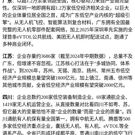
广东
：以超1.2万余家领跑全国，核心驱动力来自产业链完整
性。仅深圳一地即拥有超1.2万家低空经济相关企业，以巨大
的企业体量位居全国之首，成为广东低空产业内核的“超级引
擎”。从无人机飞控、智能算法到复合材料，广东拥有全国最
完整的无人机零部件配套网络，加上2025年深圳率先实施的全
球首条eVTOL公共航线、美团无人机即时配送试点，跑通了
多种商业闭环。
江苏
：企业存量约3686家（截至2024年中期数据），总量不及
广东，但增速不容忽视。江苏核心打法在于“多城协同、体系
作战”。到2026年，苏州、无锡、南京、扬州、常州五市低空
经济产业规模总量望突破1800亿元，加上镇江、南通、徐州等
其他城市贡献，全省低空经济产业规模有望突破2000亿元。
四川
：企业总数约200家低空装备制造企业、69家通航企业、
1419家无人机运营企业。从直接数量对比看四川不如粤、苏，
但它最大的变量恰恰不是“企业的数量”而是“企业的质量”。四
川通航有人机保有量全国第一，拥有中航无人机、腾盾等500
多家低空经济重点企业，囊括无人机、有人机、eVTOL等全
谱系产品。全省已形成环成都平原、贯通川南川北的低空飞行