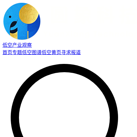
低空产业观察
首页
专题
低空图谱
低空黄页
寻求报道