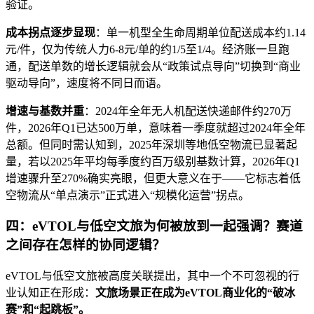
验证。
成本拐点逐步显现
：单一机型全生命周期单位配送成本约1.14
元/件，仅为传统人力6-8元/单的约1/5至1/4。经济账一旦跑
通，配送单数的增长逻辑就会从“政策试点导向”切换到“商业
驱动导向”，速度将不同日而语。
增速与基数并重
：2024年全年无人机配送快递邮件约270万
件，2026年Q1已达500万单，意味着一季度就超过2024年全年
总额。但同时需认知到，2025年深圳等地低空物流已显著起
量，若以2025年平均每季度约百万级别基数计算，2026年Q1
增速骤升至270%确实亮眼，但更大意义在于——它标志着低
空物流从“单点演示”正式进入“规模化运营”拐点。
四：eVTOL与低空文旅为何被放到一起强调？赛道
之间存在怎样的协同逻辑？
eVTOL与低空文旅被高度关联提出，其中一个不可忽视的行
业认知正在形成：
文旅场景正在成为eVTOL商业化的“破冰
赛”和“起跳板”。