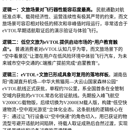
逻辑一：文旅场景对飞行器性能容忍度最高。
民航通勤对航
班准点率、载荷经济性、运营连续性有极其严苛的约束，而文
旅场景可容忍相对较低的频次和非峰值时段运行，非常适合于
eVTOL早期适航取证后的演示验证与体验飞行。
逻辑二：低空文旅为eVTOL提供启动市场的“用户教育触
点”。
普通消费者对eVTOL认知几乎为零，而文旅场景下的
“空中看景区”让潜在用户在低风险环境中体验飞行汽车，为未
来城市空中交通的C端推广提前完成“启蒙教育”。
逻辑三：eVTOL+文旅已形成具象可复用的落地样板
。湖南岳
阳“南湖直升机场—中华大熊猫苑—大云山国家森林公园”
eVTOL航线正式获批，单程约70公里，系全国首条在全管制
空域内获批的eVTOL常态化验证航线。先期投入峰飞航空
V2000CG载物版，后续切换为V2000EM载人版，构建“低空快
速物流+空中观光游览”立体化业态。这条航线的逻辑核心在
于：通过让飞行设备以“空中快递”的角色切入，用已获证的物
流型号避开适航时间陷阱，待载人取证成熟后自然过渡，实现