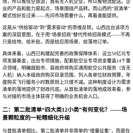
场，所以推低空旅游；我有无人机企业，所以推物流配送。企
业的产品和能力是起点，场景围绕产品转。而山西的“双清单”
模式恰好反过来——先问市场需要什么，再看谁能提供。
这是从“供给驱动”到“需求驱动”的思维反转。山西出台该项方
案的深层意图，在于用“场景招商”替代传统招商模式——不再
只是给地、给补贴，而是给应用场景、给落地订单。
具体来看，山西已构建起完善的政策保障体系：设立50亿元专
项发展基金，出台专项措施，配套航空业专项资金覆盖14个重
点领域，明确鼓励市、县政府将购买通用航空公共服务（含无
人机）纳入本级政府购买目录范围，列入各单位财政预算，年
度购买飞行服务小时数原则上只增不减。这种制度设计为需求
清单的落地提供了财政托底。从首批清单的落地成效来看，参
与对接的市场主体获得了明确的业务机会入口。
二：第二批清单“四大类12小类”有何变化？——场
景颗粒度的一轮精细化升级
与首批清单相比，第二批清单并非简单的“增量征集”，而是在