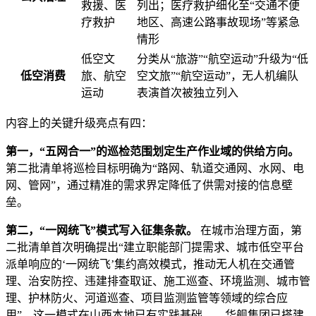
救援、医
列出；医疗救护细化至“交通不便
疗救护
地区、高速公路事故现场”等紧急
情形
低空文
分类从“旅游”“航空运动”升级为“低
低空消费
旅、航空
空文旅”“航空运动”，无人机编队
运动
表演首次被独立列入
内容上的关键升级亮点有四：
第一，“五网合一”的巡检范围划定生产作业域的供给方向。
第二批清单将巡检目标明确为“路网、轨道交通网、水网、电
网、管网”，通过精准的需求界定降低了供需对接的信息壁
垒。
第二，“一网统飞”模式写入征集条款。
在城市治理方面，第
二批清单首次明确提出“建立职能部门提需求、城市低空平台
派单响应的‘一网统飞’集约高效模式，推动无人机在交通管
理、治安防控、违建排查取证、施工巡查、环境监测、城市管
理、护林防火、河道巡查、项目监测监管等领域的综合应
用”。这一模式在山西本地已有实践基础——华舰集团已搭建