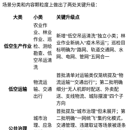
场景分类和内容颗粒度上做出了两处关键升级：
大类
小类
关键升级点
农业作
业、林业
新增“低空吊运清洗”独立小类；林
作业、巡
业作业新纳入“疫木吊运”；巡检目
低空生产作业
检、测绘
标明确为“路网、轨道交通网、水
勘查、低
网、电网、管网”五网合一
空吊运清
洗
首批清单对运输类仅笼统提及“物
物流运
流运输”“交通出行”；第二批明确
低空运输
输、交通
细分“无人机即时配送、外卖配
出行
送、支线物流、城际摆渡”四个子
方向
首批提及“城市治理”但未展开；第
城市治
二批明确“一网统飞”集约化模式，
理、应急
交通管理、违建取证等场景被逐条
公共治理