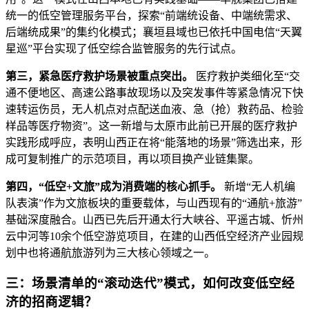
统一的低空管理服务平台，探索“前端统设备、中端统需求、
后端统成果”的集约化模式；襄垣县域也已依托中国电信“天翼
星巡”平台实现了低空综合监管服务的先行试点。
第三，紧急医疗救护场景被重点突出。
医疗救护类细化至“交
通不便地区、高速公路事故现场以及突发事件等紧急情况下快
速转运伤员，无人机点对点配送血液、急（抢）救药品、检验
样品等医疗物资”。这一新增与太原市此前已开展的医疗救护
实践形成呼应，表明山西正在将“能落地的场景”筛选出来，形
成可复制推广的示范项目，再以项目换产业链集聚。
第四，“低空+文旅”成为消费端的核心抓手。
新增“无人机编
队表演”作为文旅板块的重要载体，与山西现有的“通航+旅游”
基础深度融合。山西已先后开通太行大峡谷、平遥古城、忻州
云中河等10余个低空游览项目，在建的山西低空经济产业园规
划中也将通航旅游列为三大核心领域之一。
三：场景清单的“滚动迭代”模式，如何改变低空经
济的招商逻辑？