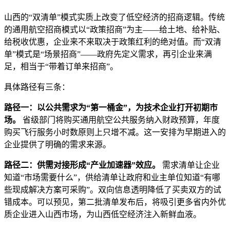
山西的“双清单”模式实质上改变了低空经济的招商逻辑。传统
的通用航空招商模式以“政策招商”为主——给土地、给补贴、
给税收优惠，企业来不来取决于政策红利的绝对值。而“双清
单”模式是“场景招商”——政府先定义需求，再引企业来满
足，相当于“带着订单来招商”。
具体路径有三条：
路径一：以公共需求为“第一桶金”，为技术企业打开初期市
场。
省级部门将购买通用航空公共服务纳入财政预算，年度
购买飞行服务小时数原则上只增不减。这一安排为早期进入的
企业提供了明确的需求来源。
路径二：供需对接形成“产业加速器”效应。
需求清单让企业
知道“市场需要什么”，供给清单让政府和业主单位知道“有哪
些现成解决方案可采购”。双向信息透明降低了买卖双方的试
错成本。可以预见，第二批清单发布后，将吸引更多省内外优
质企业进入山西市场，为山西低空经济注入新鲜血液。