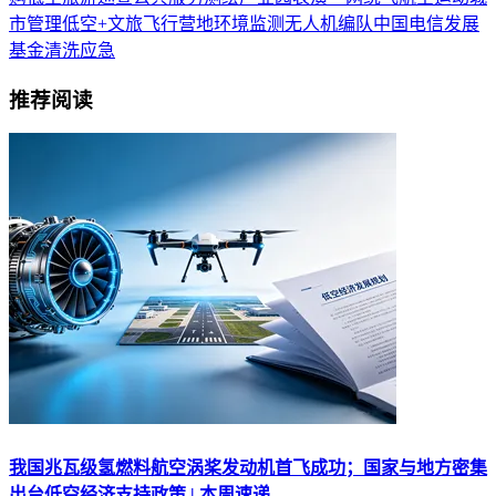
市管理
低空+文旅
飞行营地
环境监测
无人机编队
中国电信
发展
基金
清洗
应急
推荐阅读
我国兆瓦级氢燃料航空涡桨发动机首飞成功；国家与地方密集
出台低空经济支持政策 | 本周速递