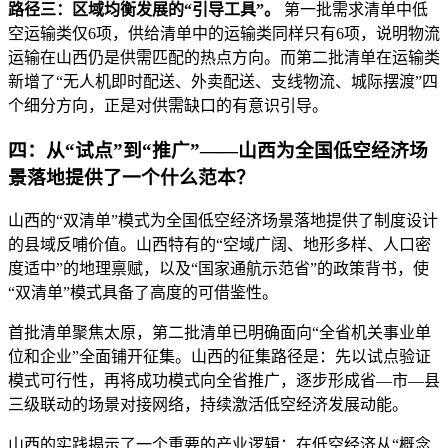
路径三：区域均衡发展的“引导工具”。
第一批需求清单中低
空运输类仅6项，供给清单中的运输类同样只有6项，说明物流
运输在山西仍是供需匹配的热点方向。而第二批清单在运输类
新增了“无人机即时配送、外卖配送、支线物流、城际摆渡”四
个细分方向，正是对供需缺口的有意识引导。
四：从“试点”到“推广”——山西为全国低空经济场
景落地提供了一个什么范本？
山西的“双清单”模式为全国低空经济场景落地提供了制度设计
的县域反哺价值。山西特有的“空域广阔、地形多样、人口密
度适中”的地理禀赋，以及“国家通航示范省”的政策背书，使
“双清单”模式具备了高度的可借鉴性。
首批清单聚焦太原，第二批清单已明确面向“全省机关事业单
位和企业”全面铺开征集。山西的征集路径是：先以试点验证
模式可行性，再将成功模式向全省推广，逐步形成省—市—县
三级联动的场景对接网络，持续激活低空经济发展动能。
山西的实践揭示了一个重要的产业逻辑：在低空经济从“概念