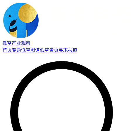
低空产业观察
首页
专题
低空图谱
低空黄页
寻求报道