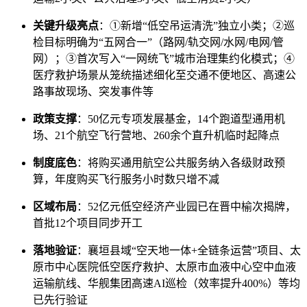
关键升级亮点
：①新增“低空吊运清洗”独立小类；②巡
检目标明确为“五网合一”（路网/轨交网/水网/电网/管
网）；③首次写入“一网统飞”城市治理集约化模式；④
医疗救护场景从笼统描述细化至交通不便地区、高速公
路事故现场、突发事件等
政策支撑
：50亿元专项发展基金，14个跑道型通用机
场、21个航空飞行营地、260余个直升机临时起降点
制度底色
：将购买通用航空公共服务纳入各级财政预
算，年度购买飞行服务小时数只增不减
区域布局
：52亿元低空经济产业园已在晋中榆次揭牌，
首批12个项目同步开工
落地验证
：襄垣县域“空天地一体+全链条运营”项目、太
原市中心医院低空医疗救护、太原市血液中心空中血液
运输航线、华舰集团高速AI巡检（效率提升400%）等均
已先行验证