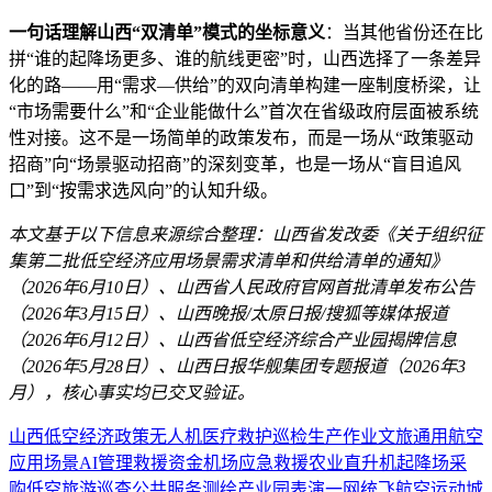
一句话理解山西“双清单”模式的坐标意义
：当其他省份还在比
拼“谁的起降场更多、谁的航线更密”时，山西选择了一条差异
化的路——用“需求—供给”的双向清单构建一座制度桥梁，让
“市场需要什么”和“企业能做什么”首次在省级政府层面被系统
性对接。这不是一场简单的政策发布，而是一场从“政策驱动
招商”向“场景驱动招商”的深刻变革，也是一场从“盲目追风
口”到“按需求选风向”的认知升级。
本文基于以下信息来源综合整理：山西省发改委《关于组织征
集第二批低空经济应用场景需求清单和供给清单的通知》
（2026年6月10日）、山西省人民政府官网首批清单发布公告
（2026年3月15日）、山西晚报/太原日报/搜狐等媒体报道
（2026年6月12日）、山西省低空经济综合产业园揭牌信息
（2026年5月28日）、山西日报华舰集团专题报道（2026年3
月），核心事实均已交叉验证。
山西
低空经济
政策
无人机
医疗救护
巡检
生产作业
文旅
通用航空
应用场景
AI
管理
救援
资金
机场
应急救援
农业
直升机
起降场
采
购
低空旅游
巡查
公共服务
测绘
产业园
表演
一网统飞
航空运动
城