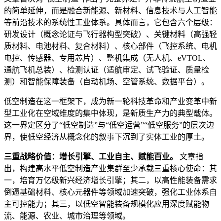
的简单延伸，而是融合新能源、新材料、信息技术与人工智能
等前沿技术的系统性工业体系。具体而言，它包含六个层级：
研发设计（概念论证与飞行器构型突破）、关键材料（高强轻
质材料、电池材料、复合材料）、核心部件（飞控系统、电机
电控、传感器、专用芯片）、整机集成（无人机、eVTOL、
通航飞机总装）、检测认证（适航审定、试飞验证、质量检
测）和智能保障装备（自动机场、空管系统、数据平台）。
低空制造在这一框架下，成为新一轮科技革命和产业变革中新
型工业化在空域维度的集中体现，是新质生产力的典型载体。
这一界定区分了“低空制造”与“低空运营”“低空服务”的层次边
界，使低空经济从概念化的叙事下沉到了实体工业的厚土。
三重战略价值：增长引擎、工业自主、赋能百业。
文章指
出，构建高水平低空制造产业集群至少承载三重核心使命：其
一，培育万亿级新兴经济增长引擎；其二，以高性能装备需求
倒逼基础材料、核心元器件等领域加速突破，强化工业体系自
主可控能力；其三，以低空智能装备规模化应用深度赋能物
流、能源、农业、城市治理等领域。