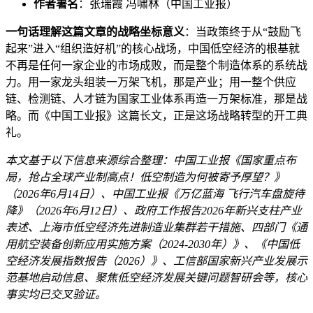
作者署名
：张瑞霞 冯啸林（中国工业报）
一句话理解这篇文章的战略坐标意义
：当政策终于从“鼓励飞
起来”进入“组织造好机”的核心战场，中国低空经济的根基就
不再是任何一家企业的市场成败，而是整个制造体系的系统战
力。用一家龙头组装一万架飞机，那是产业；用一整个供应
链、检测链、人才链为国家工业体系再造一万架标准，那是战
略。而《中国工业报》这篇长文，正是这场战略转型的开工典
礼。
本文基于以下信息来源综合整理：中国工业报《国家重点布
局，抢占全球产业制高点！低空制造为何被寄予厚望？》
（2026年6月14日）、中国工业报《万亿蓝海 飞行汽车盘旋待
降》（2026年6月12日）、政府工作报告2026年新兴支柱产业
表述、上海市低空经济先进制造业集群若干措施、四部门《通
用航空装备创新应用实施方案（2024-2030年）》、《中国低
空经济发展指数报告（2026）》、工信部国家新兴产业发展示
范基地启动信息、聚焦低空经济发展关键问题智研会等，核心
事实均已交叉验证。