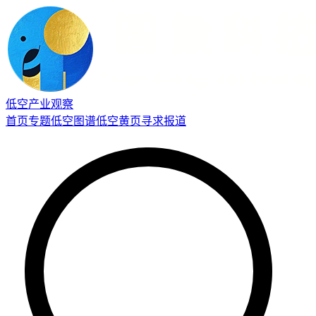
低空产业观察
首页
专题
低空图谱
低空黄页
寻求报道