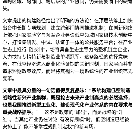
通跨区域、跨部门、跨层级的产业协同，仍是需要啃下的硬骨
头。
文章提出的构建路径给出了明确的方法论：在顶层统筹上加快
出台中长期专项规划，建立跨部门协同推进机制；在创新网络
上依托国家实验室与领军企业建设低空领域国家级技术创新中
心，打造集研发、中试、认证于一体的公共服务平台；在产业
生态上推行“链长制”，培育具备生态主导力的整机链主企业，
大力扶持专精特新与制造业单项冠军。这条路径的选择意味
着，在低空经济进入商业化验证期的关键时刻，国家层面并非
追求短期政策效应，而是将其视为一场系统性的产业组织范式
变革。
文章中最具分量的一句话值得反复品味：“系统构建低空制造
战略性新兴产业集群，既是抢占未来产业制高点的必然选择，
也是我国推进新型工业化、建设现代化产业体系的内在要求与
重要战略抓手。”—
这不是政策的“加码”，而是战略的“升
维”。当其他产业仍在讨论“有没有规模”时，低空制造已经被
安排上了“能不能掌握规则制定权”的新考场。