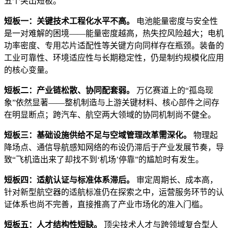
五个突出短板。
短板一：关键技术工程化水平不高。
电池能量密度与安全性
是一对难解的困境——能量密度越高，热失控风险越大；电机
功率密度、专用芯片适配性等关键方向同样存在瓶颈。装备的
工业可靠性、环境适应性与长期稳定性，仍是制约规模化应用
的核心变量。
短板二：产业链松散、协同配套弱。
万亿赛道上的“孤岛现
象”依然显著——整机制造与上游关键材料、核心部件之间存
在明显断点；跨汽车、航空两大领域的协同机制尚不健全。
短板三：基础设施供给不足与空域管理改革需深化。
物理起
降场点、通信导航感知网络的布设仍滞后于产业发展节奏，导
致“飞机造出来了却找不到‘机场’停靠”的尴尬时有发生。
短板四：适航认证与标准体系滞后。
审定周期长、成本高，
针对新型航空器的适航标准仍在探索之中，运营服务环节的认
证体系也尚不完善，直接推高了产业市场化的准入门槛。
短板五：人才结构性短缺。
顶尖技术人才与跨领域复合型人