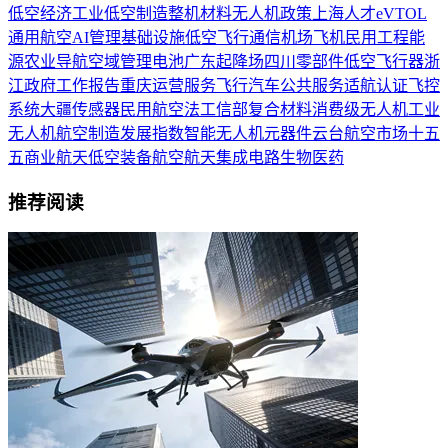
低空经济
工业
低空制造
整机
材料
无人机
政策
上海
人才
eVTOL
通用航空
AI
管理
基础设施
低空飞行
通信
机场
飞机
民用
工程
能
源
农业
导航
空域管理
电池
广东
起降场
四川
零部件
低空飞行器
浙
江
政府工作报告
重庆
运营服务
飞行汽车
公共服务
适航认证
飞控
系统
大疆
传感器
民用航空法
工信部
复合材料
消费级无人机
工业
无人机
航空制造
发展指数
智能无人机
元器件
云台
航空市场
十五
五
商业航天
低空装备
航空航天
集成电路
生物医药
推荐阅读