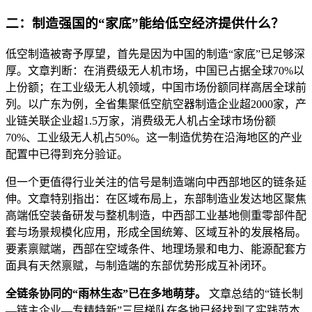
二：制造强国的“家底”能给低空经济提供什么？
低空制造被寄予厚望，首先是因为中国的制造“家底”已足够深
厚。文章判断：在消费级无人机市场，中国已占据全球70%以
上份额；在工业级无人机领域，中国市场份额同样高居全球前
列。以广东为例，全省集聚低空航空器制造企业超2000家，产
业链关联企业超1.5万家，消费级无人机占全球市场份额
70%、工业级无人机占50%。这一制造优势在沿海地区的产业
配置中已得到充分验证。
但一个更值得行业关注的信号是制造端向中西部地区的链条延
伸。文章特别指出：在区域布局上，东部制造业发达地区聚焦
高端低空装备研发与整机制造，中西部工业基地侧重零部件配
套与场景规模化应用，形成全国统筹、区域互补的发展格局。
要素禀赋端，西部在空域条件、地理场景和电力、能源配套方
面具有天然禀赋，与制造端的东部优势形成互补闭环。
全链条协同的“雨林生态”已在多地萌芽。
文章总结的“链长制
—链主企业—专精特新”三层梯队在各地已经找到了实践范本