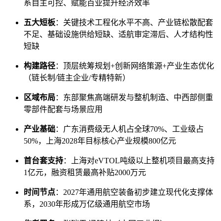
系自主可控、赋能百业提升经济效率
五大短板
：关键技术工程化水平不高、产业链松散配套
不足、基础设施供给短缺、适航审定滞后、人才结构性
短缺
构建路径
：顶层统筹规划+创新网络策源+产业生态优化
（链长制/链主企业/专精特新）
区域布局
：东部聚焦高端研发与整机制造、中西部侧重
零部件配套与场景应用
产业基础
：广东消费级无人机占全球70%、工业级占
50%，上海2028年目标核心产业规模800亿元
首台套支持
：上海对eVTOL吨级以上整机项目最高支持
1亿元，融资租赁最高补贴2000万元
时间节点
：2027年通用航空装备初步建立现代化支撑体
系，2030年形成万亿级通用航空市场