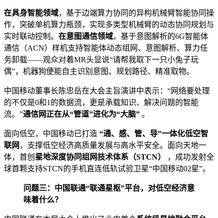
在具身智能领域
，基于边端算力协同的异构机械臂智能协同操
作，突破单机算力瓶颈，实现多类型机械臂的动态协同规划与
实时联动控制。
在意图通信领域
，基于意图解析的6G智能体
通信（ACN）样机支持智能体动态组网、意图解析、算力任
务卸载——观众对着MR头显说“请帮我取下一只小兔子玩
偶”，机器狗便能自主识别意图、规划路径、精准取物。
中国移动董事长陈忠岳在大会主旨演讲中表示：“网络要处理
的不仅是0和1的数据流，更是承载知识、解决问题的智能
流。”
通信网正在从“管道”进化为“大脑”
。
面向低空，中国移动已打造
“通、感、管、导”一体化低空智
联网
，支撑低空经济高质量发展与高水平安全。面向天地一
体，首创
星地深度协同组网技术体系（STCN）
，成功发射全
球首颗支持STCN的手机直连低轨试验卫星“中国移动02星”。
问题三：中国联通“联通星枢”平台，对低空经济意
味着什么？