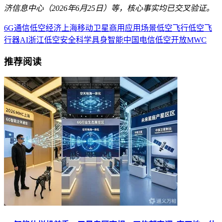
济信息中心（2026年6月25日）等，核心事实均已交叉验证。
6G
通信
低空经济
上海
移动
卫星
商用
应用场景
低空飞行
低空飞
行器
AI
浙江
低空安全
科学
具身智能
中国电信
低空开放
MWC
推荐阅读