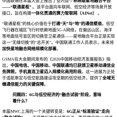
中国联通在本届大会上推出了业内首个
系统级星地融合平台
——“联通星枢”
。该平台面向车联网、低空经济等场景开放
接口，旨在构建
一体化贯通的算力智联网（AINet）
。
“联通星枢”的核心价值在于
打通“天”与“地”的通信壁垒
。低空
飞行器在城区飞行时依赖地面5G-A网络，在偏远山区、海洋
等地面信号盲区则切换至卫星通信——星地融合平台正是实现
这一“无缝切换”的“总开关”。中国联通工作人员表示，未来将
加快星地融合网络规模化部署
。
GSMA在大会期间发布的《2026中国移动经济发展报告》指
出，
中国电信、中国移动、中国联通均已获颁卫星移动通信业
务牌照，手机直连卫星迈入规模化商用阶段
。这一进展为正处
于适航审定与低空航路建设攻坚期的低空经济，提供了
全域无
缝通信能力的关键保障
。
问题四：6G与低空经济的“融合试验”阶段，意味
着什么？
本届MWC上海的一个关键转变是：
6G正从“标准验证”走向