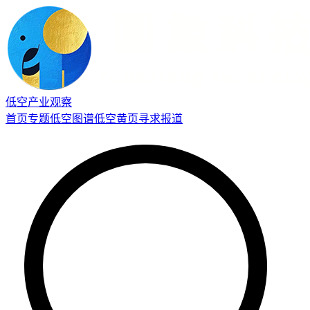
低空产业观察
首页
专题
低空图谱
低空黄页
寻求报道