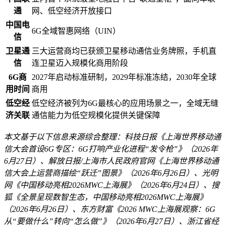
通
网、低空经济开放接口
中国电
6G全域智惠网络（UIN）
信
卫星通
三大运营商均已获颁卫星移动通信业务牌照，手机直
信
连卫星迈入规模化商用阶段
6G商
2027年启动标准研制，2029年标准冻结，2030年全球
用时间
商用
低空经
低空经济被列为6G最核心的应用场景之一，全域无缝
济关联
通信能力为低空规模化提供关键保障
本文基于以下信息来源综合整理：科技日报《上海世界移动通
信大会首设6G专区：6G打响产业化进程“发令枪”》（2026年
6月27日）、解放日报/上海市人民政府官网《上海世界移动通
信大会上运营商描绘“跃迁”图景》（2026年6月26日）、光明
网《中国移动亮相2026MWC上海展》（2026年6月24日）、搜
狐《全景呈现数智生态，中国移动亮相2026MWC上海展》
（2026年6月26日）、东方财富《2026 MWC上海展观察：6G
从“要做什么”转向“怎么做”》（2026年6月27日）、浙江省经