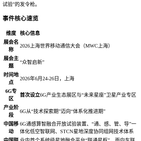
试验”的发令枪。
事件核心速览
维度
核心信息
展会名
2026上海世界移动通信大会（MWC上海）
称
展会主
“众智启新”
题
时间地
2026年6月24-26日，上海
点
6G专
首次设立
6G产业生态展区与“未来星座”卫星产业专区
区
产业阶
6G从“技术探索期”迈向“体系化推进期”
段
中国移
6G通感算智融合开放试验装置、“通、感、管、导”一
动
体化低空智联网、STCN星地深度协同组网技术体系
中国联
业内首个系统级星地融合平台“联通星枢”，面向车联