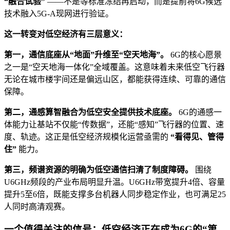
“融合试验”
——不是等标准冻结再启动，而是提前将6G候选
技术融入5G-A现网进行验证。
这一转变对低空经济有三层意义：
第一，通信底座从“地面”升维至“空天地海”。
6G的核心愿景
之一是“空天地海一体化”全域覆盖。这意味着未来低空飞行器
无论在城市楼宇间还是偏远山区，都能获得连续、可靠的通信
保障。
第二，通感算智融合为低空安全提供技术底座。
6G的通感一
体能力让基站不仅能“传数据”，还能“感知”飞行器的位置、速
度、轨迹。这正是低空经济规模化运营亟需的
“看得见、管得
住”
能力。
第三，频谱资源的明确为低空通信扫清了制度障碍。
围绕
U6GHz频段的产业布局明显升温。U6GHz带宽提升4倍、容量
提升5至6倍，既能支撑多台机器人同步稳定作业，也可满足25
人同时高清观赛。
一个值得关注的信号：低空经济正在成为6G的“第