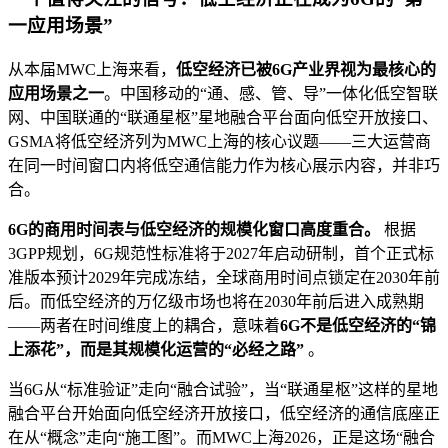
一应用场景”
从本届MWC上海来看，
低空经济已被6G产业界视为最核心的
应用场景之一
。中国移动的“通、感、管、导”一体化低空智联
网、中国联通的“联通星枢”星地融合平台面向低空开放接口、
GSMA将低空经济列为MWC上海的核心议题——三大运营商
在同一时间窗口内将低空通信能力作为核心展示内容，并非巧
合。
6G的商用时间表与低空经济的规模化窗口高度重合。
根据
3GPP规划，6G规范性标准将于2027年启动研制，首个正式标
准版本预计2029年完成冻结，全球商用时间点锁定在2030年前
后。而低空经济的万亿级市场也将在2030年前后进入成熟期
——两者在时间维度上的耦合，意味着
6G不是低空经济的“锦
上添花”，而是其规模化运营的“必经之路”
。
当6G从“标准验证”走向“融合试验”，当“联通星枢”这样的星地
融合平台开始面向低空经济开放接口，低空经济的通信底座正
在从“概念”走向“施工图”。而MWC上海2026，正是这场“融合