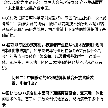
“众智启新”为主题开幕。本届大会首次设立
6G产业生态展区
与
“未来星座”卫星产业专区
。
中关村泛联院首席科学家刘光毅将6G专区的设立比作一次
“发
令枪”
：“频谱资源的明确，使6G从前期技术预研迈入端到端
系统验证和产品研发阶段，为产业链上下游协同推进提供了基
础前提。”
6G首次以专区形式亮相，标志着产业正从“技术探索期”迈向
“体系化推进期”
。如果说去年行业还在争论6G“要做什么”，
今年的焦点已经转向
“怎么做、以及做哪些取舍”
。通感一
体、AI原生、空天地一体化三大增强路径已基本形成产业共
识。
问题二：中国移动的6G通感算智融合开放试验装
置，能做什么？
中国移动在6G展台集中呈现了
通感算智融合、空天地一体化
的技术体系。基于6G开放众创试验装置，现场演示了多个场
景：