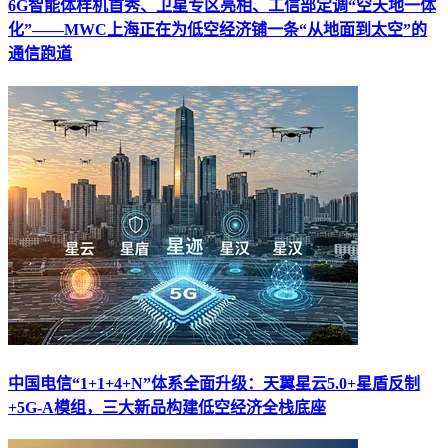
6G智能体样机首秀、卫星专区亮相、工信部定调“空天地一体
化”——MWC上海正在为低空经济铺一条“从地面到太空”的
通信跑道
中国电信“1+1+4+N”体系全面升级：天翼星云5.0+星盾反制
+5G-A模组，三大新品构建低空经济全栈底座