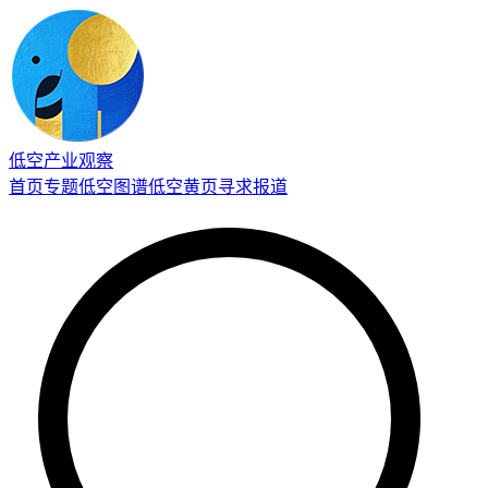
低空产业观察
首页
专题
低空图谱
低空黄页
寻求报道