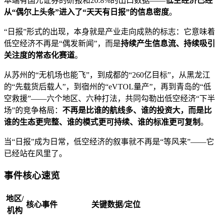
本端有国元证券的研报和20.8%的出口数据——
低空经济已经
从“偶尔上头条”进入了“天天有日报”的信息密度
。
“日报”形式的出现，本身就是产业走向成熟的标志：它意味着
低空经济不再是“偶发新闻”，而是
持续产生信息流、持续吸引
关注度的常态化赛道
。
从苏州的“无机场也能飞”，到成都的“260亿目标”，从黑龙江
的“先载货后载人”，到宿州的“eVTOL量产”，再到青岛的“低
空救援”——六个地区、六种打法，共同勾勒出低空经济“下半
场”的竞争格局：
不再是比谁的航线多、谁的投资大，而是比
谁的生态更完整、谁的模式更可持续、谁的标准更可复制
。
当“日报”成为日常，低空经济的叙事就不再是“等风来”——它
已经站在风里了。
事件核心速览
地区/
核心事件
关键数据/定位
机构