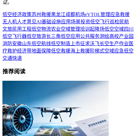
证。
低空经济
政策
苏州
救援
黑龙江
成都
机场
eVTOL
管理
应急救援
无人机
人才
意见
AI
基础设施
应用场景
投资
低空飞行
巡检
民航
文旅
民用
工程
低空物流
农业
空域管理
培训
起降场
低空空域
四川
低空飞行器
低空旅游
长三角
低空应用
公共服务
测绘
高校
产业园
消防
安徽
山东
低空航线
低空制造
上市
征求
沃飞长空
生产作业
医
疗救护
经济带
地面保障
低空救援
海上救援
阶梯式空域
应急
低空
交通
快递
推荐阅读