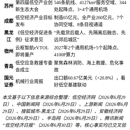
第四届低空产业创
546条航线、4127km²服务空域、344
苏州
新生态大会
处起降点、3+4个通用机场
低空经济产业目标
制造65亿元、全产业260亿元、7个
成都
发布
协同空域、8条目视通道
黑龙
《低空经济促进条
“先载货后载人、先隔离后融合、先
江
例》征求意见
远郊后城区”
云枢智航eVTOL
2027年2个通用机场+5个起降点、
宿州
即将量产
4100P算力
低空应急救援专委
聚焦森林消防、海上救援、危化事
青岛
会成立
故
国元
出口额60.67亿美元（+20.8%），看
机械行业周报
证券
好低空基建联动
本文基于以下信息来源综合整理：低空经济网（2026年6月29
日）、中国新闻网（2026年6月29日）、上游新闻（2026年6月
29日）、搜狐城市-黑龙江（2026年6月29日）、安徽经济网
（2026年6月29日）、半岛网（2026年6月29日）、腾讯新闻
“低空经济日报”（2026年6月30日）等，核心事实均已交叉验