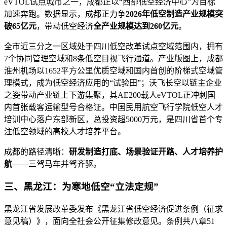
eVTOL试点城市之一，成都正以“西部低空经济中心”为目标
加速奔跑。数据显示，成都正力争
2026年低空制造产业规模突
破65亿元
，带动低空经济
全产业规模达到260亿元
。
全市近三分之一区域处于四川低空改革试点空域范围内，拥有
7个协同管理空域和8条低空目视飞行通道。产业版图上，成都
淮州机场以1652平方公里优质空域和国内首创的阶梯式空域管
理模式，成为低空经济应用的“试验田”；沃飞长空以链主企业
之姿带动产业链上下游集聚，其AE200载人eVTOL正冲刺国
内首张载客运输型号合格证。中国民用航空飞行学院低空人才
培训中心落户东部新区，总投资超5000万元，是四川省首个专
注低空领域的高校人才培养平台。
成都的路径清晰：
研发制造打底、场景验证开路、人才培养护
航
——三驾马车并驾齐驱。
三、黑龙江：为寒地低空“立法定规”
黑龙江省发展改革委发布《黑龙江省低空经济促进条例（征求
意见稿）》，面向全社会公开征集修改意见。条例共八章51