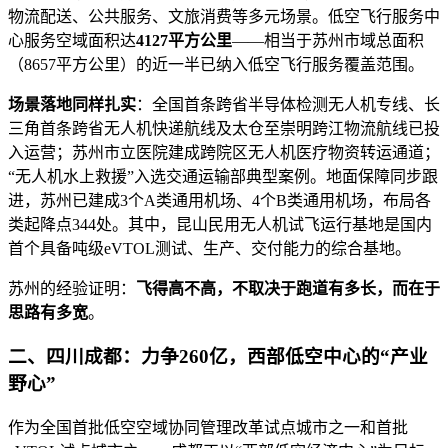
物流配送、公共服务、文旅消费等多元场景。低空飞行服务中
心服务空域面积达
4127平方公里
——相当于苏州市域总面积
（8657平方公里）的近一半已纳入低空飞行服务覆盖范围。
场景落地同样扎实
：全国首条跨省半导体检测无人机专线、长
三角首条跨省无人机快递航线及太仓至崇明跨江物流航线已投
入运营；苏州市立医院建成跨院区无人机医疗物资转运通道；
“无人机水上救援”入选交通运输部典型案例。地面保障同步跟
进，苏州已建成3个A类通用机场、4个B类通用机场，布局各
类起降点344处。其中，昆山民用无人机试飞运行基地是国内
首个具备吨级eVTOL测试、生产、交付能力的综合基地。
苏州的经验证明：
飞得高不高，不取决于跑道有多长，而在于
思路有多宽
。
二、四川成都：力争260亿，西部低空中心的“产业
野心”
作为全国首批低空空域协同管理改革试点城市之一和首批