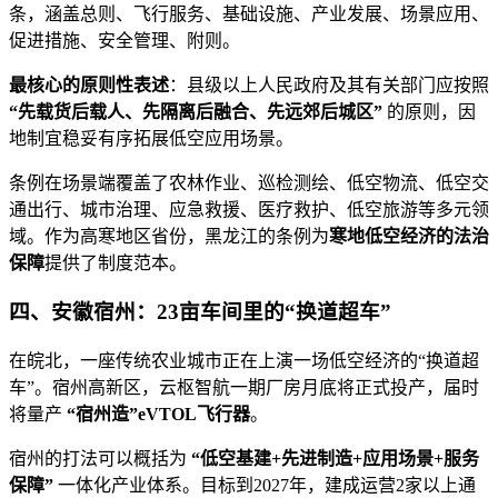
条，涵盖总则、飞行服务、基础设施、产业发展、场景应用、
促进措施、安全管理、附则。
最核心的原则性表述
：县级以上人民政府及其有关部门应按照
“先载货后载人、先隔离后融合、先远郊后城区”
的原则，因
地制宜稳妥有序拓展低空应用场景。
条例在场景端覆盖了农林作业、巡检测绘、低空物流、低空交
通出行、城市治理、应急救援、医疗救护、低空旅游等多元领
域。作为高寒地区省份，黑龙江的条例为
寒地低空经济的法治
保障
提供了制度范本。
四、安徽宿州：23亩车间里的“换道超车”
在皖北，一座传统农业城市正在上演一场低空经济的“换道超
车”。宿州高新区，云枢智航一期厂房月底将正式投产，届时
将量产
“宿州造”eVTOL飞行器
。
宿州的打法可以概括为
“低空基建+先进制造+应用场景+服务
保障”
一体化产业体系。目标到2027年，建成运营2家以上通