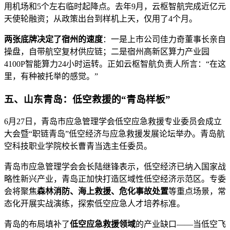
用机场和5个左右临时起降点。去年9月，云枢智航完成近亿元
天使轮融资；从政策出台到样机上天，仅用了4个月。
两张底牌决定了宿州的速度
：一是上市公司佳力奇董事长亲自
操盘，自带航空复材供应链；二是宿州高新区算力产业园
4100P智能算力24小时运转。正如云枢智航负责人所言：“在这
里，有种被托举的感觉。”
五、山东青岛：低空救援的“青岛样板”
6月27日，青岛市应急管理学会低空应急救援专业委员会成立
大会暨“职链青岛”低空经济与应急救援发展论坛举办。青岛航
空科技职业学院校长曹青当选主任委员。
青岛市应急管理学会会长陆继锋表示，低空经济已纳入国家战
略性新兴产业，青岛正加快打造区域性低空经济示范区。专委
会将聚焦
森林消防、海上救援、危化事故处置
等重点场景，常
态化开展实战演练，探索低空应急人才培养标准。
青岛的布局填补了
低空应急救援领域
的产业缺口——当低空飞