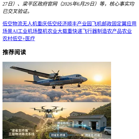
27日）、梁平区政府官网（2026年6月29日）等，核心事实均
已交叉验证。
低空物流
无人机
重庆
低空经济
顺丰
产业园
飞机
邮政
固定翼
应用
场景
AI
工业
机场
整机
农业
大载重
快递
飞行器制造
农产品
农业
农村
低空+医疗
推荐阅读