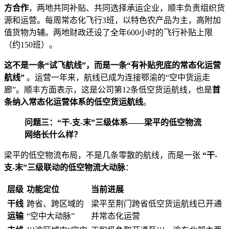
方合作
，两地共同补贴、共同选择承运企业，顺丰负责组织货
源和运营。每周常态化飞行3班，以特色农产品为主，高附加
值货物为辅。两地财政还设了全年600小时的飞行补贴上限
（约150班）。
这不是一条“试飞航线”，而是一条“有补贴兜底的常态化运营
航线”
。运营一年来，航线已成为连接鄂渝的“空中货运走
廊”。顺丰方面表示，这是公司第12条低空货运航线，也是
首
条纳入常态化运营体系的低空货运航线
。
问题三：“干-支-末”三级体系——梁平的低空物流
网络长什么样？
梁平的低空物流布局，不是几条零散的航线，而是一张
“干-
支-末”三级联动的低空物流大动脉
：
层级
功能定位
当前进展
干线
跨省、跨区域的
梁平至荆门跨省低空货运航线已开通
运输
“空中大动脉”
并常态化运营