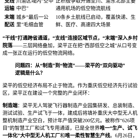
支线
川渝区域内“空中
正积极争取开通至川、渝东北部主要
运输
中巴”
通用机场的低空物流航线
末端
城乡“最后一公
10条乡土航线已启动，覆盖快递、生
配送
里”毛细血管
鲜、医疗、高速四大场景
“干线”打通跨省通道，“支线”连接区域节点，“末端”深入乡村
院落
——三层网络叠加，梁平正在把“西部低空之城”从口号变
成一张正在运行的低空物流网络。
问题四：从“制造”到“物流”——梁平的“双向驱动”
逻辑是什么？
梁平的低空经济布局不止于物流。作为重庆低空经济先行试验
区，梁平正在建设一个完整的产业闭环：
制造端
：梁平无人驾驶飞行器制造产业园集研发、总装制造、
测试试验、生产试飞于一体，建成后将填补重庆大中型无人机
整机制造产业空白，预计年产值突破200亿元。被称作“626项
目”的智慧工厂和试飞专用通道，已是全世界
唯一“生产、试飞
一体化”大中型无人机工厂
和
唯一柔性智慧生产线
。6月26日，