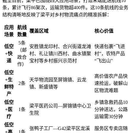
截至目前，梁平已围绕四大应用场景，打造末端配送航线10
条，累计飞行86架次，运输货物超400件。这10条航线的业务
结构清晰地反映了梁平对乡村物流痛点的精准拆解：
应用
航线
覆盖区域
核心价值
场景
数量
5条
低空
安胜镇龙印村、合兴街道龙滩
快递包裹“飞进
（邮
+快
村、礼让镇川西村、曲水镇聚
村”，农特产品
政合
递
宝村等乡村振兴示范村
“飞出山”
作）
低空
高价值农产品快
+生
天华物流园至屏锦镇、云龙
2条
速抢运，破解山
鲜特
镇、新盛镇等
区物流难题
产
低空
乡镇急救药品10
梁平医药公司—屏锦镇中心卫
+医
1条
分钟送达，公路
生院
疗
运输需30分钟
低空
张鸭子工厂—G42梁平区龙溪
服务区专卖店随
+高
1条