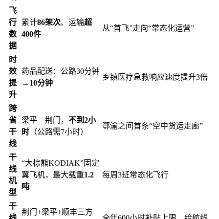
飞
行
累计
86架次
、运输
超
从“首飞”走向“常态化运营”
数
400件
据
时
效
药品配送：公路30分钟
乡镇医疗急救响应速度提升3倍
提
→
10分钟
升
跨
省
梁平—荆门，
不到2小
鄂渝之间首条“空中货运走廊”
干
时
（公路需7小时）
线
干
“大棕熊KODIAK”固定
线
翼飞机，最大载重
1.2
每周3班常态化飞行
机
吨
型
干
荆门+梁平+顺丰三方
线
全年600小时补贴上限，给航线