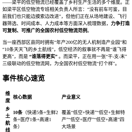
——梁平的低空物流已经覆盖了乡村生产生活的多个维度。正
如梁平区低空物流专班相关负责人所言：“没有前车可鉴，目
前我们也只能边摸索边改进”，但他们正在从场地建设、飞行
器筛选、时间成本、人力成本等方面深入梳理数据，
力争打造
可复制、可推广的全国农村低空物流范例
。
当一座西部区县同时拥有“年产200亿的无人机制造产业园”和
“10条天天飞的乡土航线”，低空经济的叙事就不再是“谁飞得
更高”，而是
“谁落得更实”
。而梁平，正在用一张“干-支-末”
三级联动的低空物流网，为全国农村低空物流“打个样”。
事件核心速览
维
核心数据
产业意义
度
乡
10条
（快递5条+生鲜2
覆盖“低空+快递”“低空+生鲜特
土
条+医疗1条+高速1
产”“低空+医疗”“低空+高速”四
航
条）
大场景
线