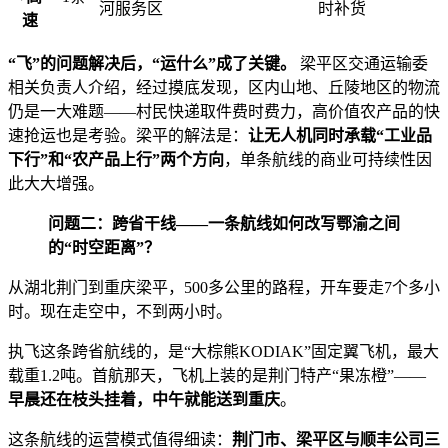
河服务区
时补货
速
“飞”的问题解决后，“运什么”成了关键。
梁平区交通运输委
相关负责人介绍，经过摸底发现，区内山地、丘陵地区的物流
仍是一大难题——村民快递取件费时费力，高价值农产品的快
速抢运也是考验。梁平的解法是：
让无人机同时承载“工业品
下行”和“农产品上行”两个方向
，单条航线的商业可持续性因
此大大增强。
问题二：跨省干线——一条航线如何改写鄂渝之间
的“时空距离”？
从湖北荆门到重庆梁平，500多公里的路程，开车要走7个多小
时。现在走空中，不到两小时。
执飞这条跨省航线的，是“大棕熊KODIAK”固定翼飞机，最大
载重1.2吨。首航那天，飞机上装的是荆门特产“果冻橙”——
早晨还在枝头挂着，中午就能送到重庆
。
这条航线的运营模式值得细读：
荆门市、梁平区与顺丰公司三