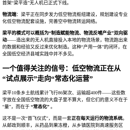
首架“梁平造”无人机已正式下线。
物流端
：梁平正在同步发力低空物流枢纽建设，规划建设专业
化低空物流配套设施，完善空中物流转运网络。
梁平的模式可以概括为“制造赋能物流、物流反哺产业”双向驱
动
——造出来的无人机直接投入本地的物流场景，物流跑出来
的数据和经验又反过来优化制造。这种“产用一体”的闭环，在
全国低空经济县域实践中并不多见。
一个值得关注的信号：低空物流正在从
“试点展示”走向“常态化运营”
梁平10条乡土航线累计飞行86架次、运输超400件——这些数
字放在全国低空物流的大盘子里不算大，但它们的意义不在于
“量”，而在于
“常态化”
。
这不是一次“首飞仪式”，而是一套
正在每天运行的物流系统
。
从邮政到顺丰，从药品到果冻橙，从乡镇医院到高速服务区