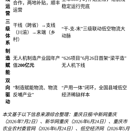
合作，两地补贴，顺丰
运
稳定运行兜底
运营
营
三
干线（跨省）→支线
级
“干-支-末”三级联动低空物流大
（川渝）→末端（乡
体
动脉
村）
系
制
造
无人机制造产业园年产
“626项目”6月26日首架“梁平造”
赋
值
200亿元
无人机下线
能
双
向
“制造赋能物流、物流
“产用一体”闭环，全国县域低空
驱
反哺产业”
经济稀缺样本
动
本文基于以下信息来源综合整理：重庆日报/中新网重庆
（2026年7月2日）、新华网重庆（2026年6月24日）、重庆市
农业农村委官网（2026年6月24日）、低空经济网（2026年5月