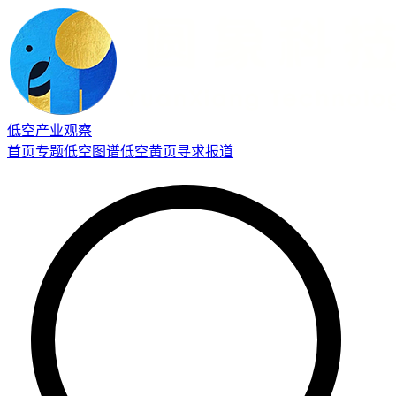
低空产业观察
首页
专题
低空图谱
低空黄页
寻求报道