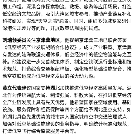
展工作组，深港合作探索物流、救援、旅游等应用场景，打造
低空经济文旅品牌，吸引大湾区城市参与，推动产业链互补和
科技研发，实现“天空之湾”愿景。同时，组织多领域专家研讨
深港法规差异等问题，开展政策法规协同试点。
刘瑞领委员
关注
京津冀地区
，他提到京津冀三地已联合签署
《低空经济产业发展战略合作协议》，成立产业联盟。京津冀
有发达的陆海联运交通体系，低空经济中的低空物流能与之互
补。他建议进一步完善政策体系、制定空铁联运行业标准和技
术规范、打造综合交通枢纽样板、强化新型基础设施配套，推
动空铁联运成为低空经济发展的强大动力源。
黄立代表
建议国家支持
湖北
加快推进低空经济高质量发展。湖
北作为传统通航大省、制造强省、科教大省，在推进低空经济
全产业链发展上具有先天优势。他希望国家在空域使用、基础
设施、服务保障和经费保障等四个方面给予湖北重点支持，如
将湖北具备先发优势的城市纳入国家城市空中交通管理试点，
加强对低空基础设施建设的业务指导，明确统计标准和规范，
打造低空飞行综合监管服务平台等。