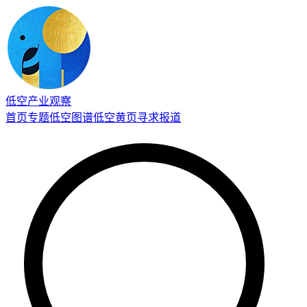
低空产业观察
首页
专题
低空图谱
低空黄页
寻求报道