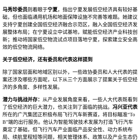
马秀珍委员
则着眼于
宁夏
，指出宁夏发展低空经济具有较好基
础，但也面临通用机场和地面保障设施不完善等难题。她建议
支持宁夏创建全国低空经济融合示范区，融入全国低空经济发
展整体布局；在宁夏设立中试基地，赋能低空经济产业科技创
新；推动将国家低空物流试点项目落地宁夏，探索建立安全高
效的低空物流网络。
关于低空经济，还有委员和代表这样提到
除了国家层面和地域区别以外，一些政协委员和人大代表的提
案还涉及哪些方面呢，以下从三个方面展示了提案关于低空经
济的多角度、多样性发展。
潜力与挑战并存：
从产业发展角度来看，一些人大代表既看到
了低空经济的巨大潜力，也关注到了面临的挑战。
冯兴亚代表
所在的广汽集团正积极布局飞行汽车新赛道，将目标瞄准“To
B”端的出行服务。他认为智能驾驶技术发展为打造飞行汽车
奠定了基础，但飞行汽车产业面临产品安全性、动力系统布
局、续航里程短等问题，相关管理体系、政策以及产业生态仍