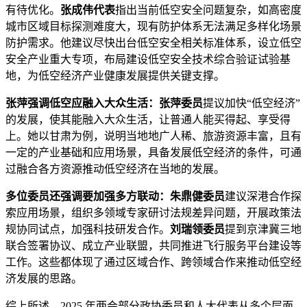
有待优化。
张成伟代表
指出当前低空安全问题复杂，如高密度
城市区域目标探测难度大，现有防护体系无法满足多样化场景
防护需求。他建议尽快出台低空安全相关标准体系，设立低空
安全产业重大专项，布局建设低空安全技术综合验证试验基
地，为低空经济产业健康发展提供关键支撑。
张萍强调低空应融入大众生活：
张萍委员
提议加快“低空经济”
的发展，使其能融入大众生活，让普通人能买得起、享受得
上。她以甘肃为例，说明当地地广人稀、旅游资源丰富，且有
一定的产业基础和应用场景，具备发展低空经济的条件，可通
过融合各方资源推动低空经济在当地的发展。
多位委员还强调要加强多方联动：
朱鼎健委员
建议深港合作探
索应用场景，组织多领域专家研讨法规差异问题，开展政策法
规协同试点，加强科技研发合作。
刘瑞领委员
提到京津冀三地
联合签署协议、成立产业联盟，共同推进飞行服务平台建设等
工作。这些都体现了通过区域合作、跨领域合作来推动低空经
济发展的思路。
综上所述，2025 年两会部分政协委员和人大代表从多个层面