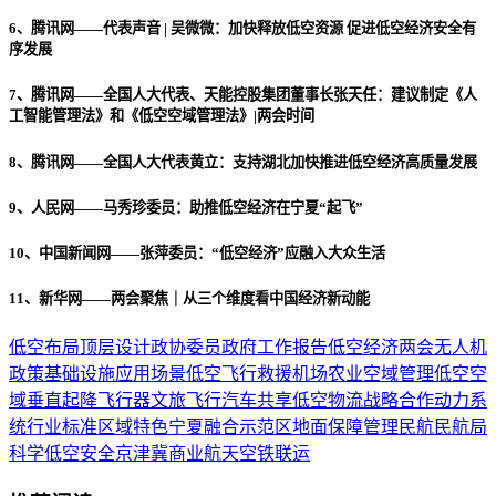
6、腾讯网——代表声音 | 吴微微：加快释放低空资源 促进低空经济安全有
序发展
7、腾讯网——全国人大代表、天能控股集团董事长张天任：建议制定《人
工智能管理法》和《低空空域管理法》|两会时间
8、腾讯网——全国人大代表黄立：支持湖北加快推进低空经济高质量发展
9、人民网——马秀珍委员：助推低空经济在宁夏“起飞”
10、中国新闻网——张萍委员：“低空经济”应融入大众生活
11、新华网——两会聚焦｜从三个维度看中国经济新动能
低空布局
顶层设计
政协委员
政府工作报告
低空经济
两会
无人机
政策
基础设施
应用场景
低空飞行
救援
机场
农业
空域管理
低空空
域
垂直起降飞行器
文旅
飞行汽车
共享
低空物流
战略合作
动力系
统
行业标准
区域特色
宁夏
融合示范区
地面保障
管理
民航
民航局
科学
低空安全
京津冀
商业航天
空铁联运