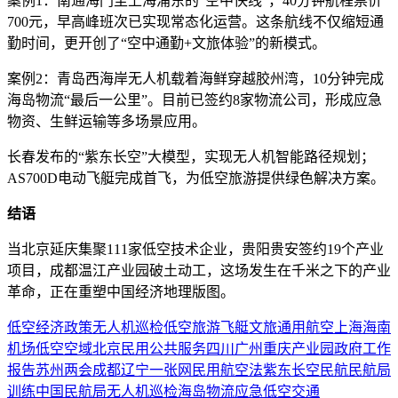
案例1：南通海门至上海浦东的“空中快线”，40分钟航程票价
700元，早高峰班次已实现常态化运营。这条航线不仅缩短通
勤时间，更开创了“空中通勤+文旅体验”的新模式。
案例2：青岛西海岸无人机载着海鲜穿越胶州湾，10分钟完成
海岛物流“最后一公里”。目前已签约8家物流公司，形成应急
物资、生鲜运输等多场景应用。
长春发布的“紫东长空”大模型，实现无人机智能路径规划；
AS700D电动飞艇完成首飞，为低空旅游提供绿色解决方案。
结语
当北京延庆集聚111家低空技术企业，贵阳贵安签约19个产业
项目，成都温江产业园破土动工，这场发生在千米之下的产业
革命，正在重塑中国经济地理版图。
低空经济
政策
无人机
巡检
低空旅游
飞艇
文旅
通用航空
上海
海南
机场
低空空域
北京
民用
公共服务
四川
广州
重庆
产业园
政府工作
报告
苏州
两会
成都
辽宁
一张网
民用航空法
紫东长空
民航
民航局
训练
中国民航局
无人机巡检
海岛物流
应急
低空交通