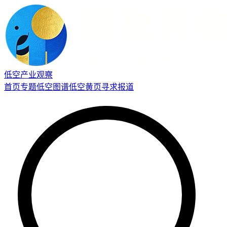
低空产业观察
首页
专题
低空图谱
低空黄页
寻求报道