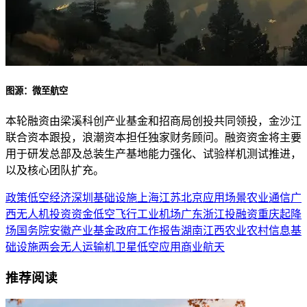
图源：微至航空
本轮融资由梁溪科创产业基金和招商局创投共同领投，金沙江
联合资本跟投，浪潮资本担任独家财务顾问。融资资金将主要
用于研发总部及总装生产基地能力强化、试验样机测试推进，
以及核心团队扩充。
政策
低空经济
深圳
基础设施
上海
江苏
北京
应用场景
农业
通信
广
西
无人机
投资
资金
低空飞行
工业
机场
广东
浙江
投融资
重庆
起降
场
国务院
安徽
产业基金
政府工作报告
湖南
江西
农业农村
信息基
础设施
两会
无人运输机
卫星
低空应用
商业航天
推荐阅读