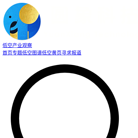
低空产业观察
首页
专题
低空图谱
低空黄页
寻求报道