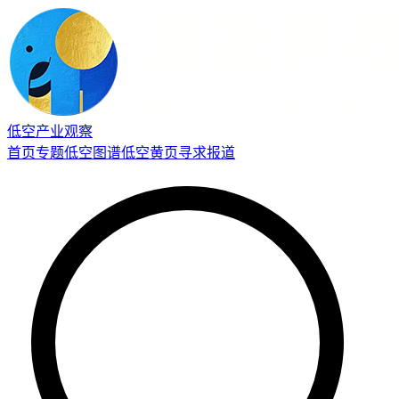
低空产业观察
首页
专题
低空图谱
低空黄页
寻求报道