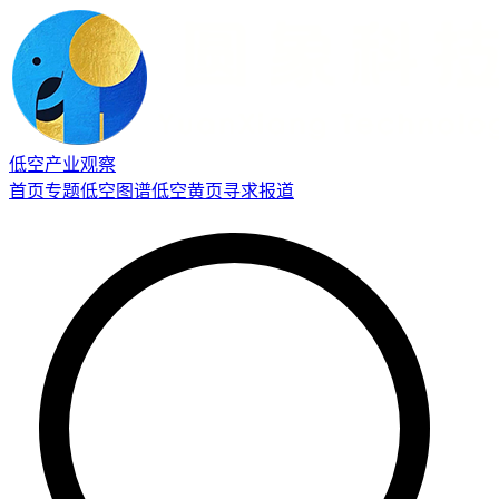
低空产业观察
首页
专题
低空图谱
低空黄页
寻求报道