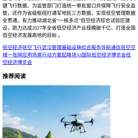
键飞行数据、为监管部门打造统一审批窗口并保障飞行安全监
管，还作为省级枢纽打通军地民三方数据，实现低空管理数据
全贯通，有力推动湖北省“一核多点”低空经济综合试验区建
设，助力达成2027年全省低空经济产业规模破千亿、打造全国
低空经济发展高地的目标 。
低空经济
低空飞行
武汉
管理
基础设施
综合服务
导航
通信
低空空
域
一张网
应用场景
行动方案
起降场
AI
国际低空经济博览会
低
空经济博览会
推荐阅读