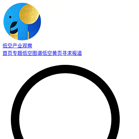
低空产业观察
首页
专题
低空图谱
低空黄页
寻求报道