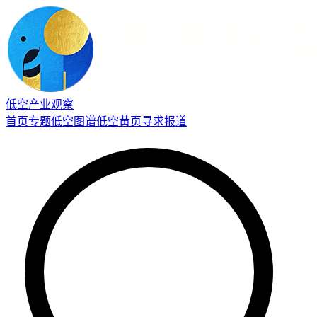
低空产业观察
首页
专题
低空图谱
低空黄页
寻求报道