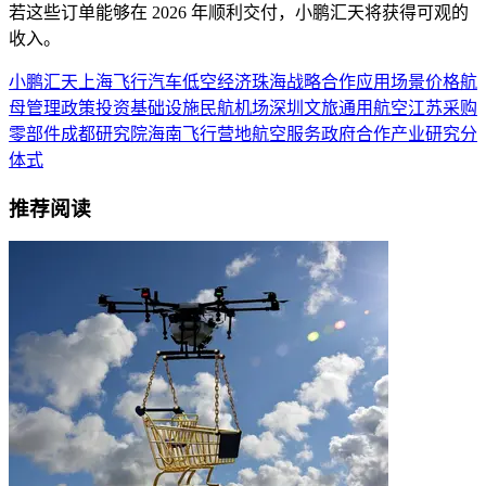
若这些订单能够在 2026 年顺利交付，小鹏汇天将获得可观的
收入。
小鹏汇天
上海
飞行汽车
低空经济
珠海
战略合作
应用场景
价格
航
母
管理
政策
投资
基础设施
民航
机场
深圳
文旅
通用航空
江苏
采购
零部件
成都
研究院
海南
飞行营地
航空服务
政府合作
产业研究
分
体式
推荐阅读