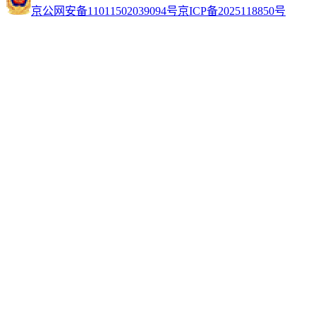
京公网安备11011502039094号
京ICP备2025118850号