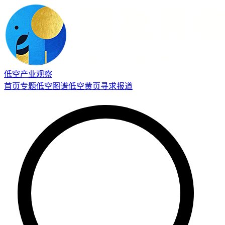
低空产业观察
首页
专题
低空图谱
低空黄页
寻求报道