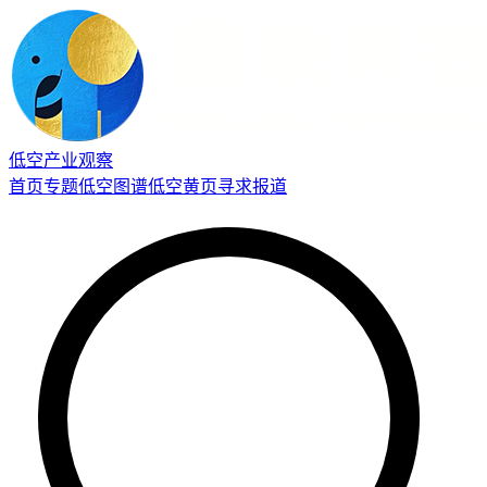
低空产业观察
首页
专题
低空图谱
低空黄页
寻求报道