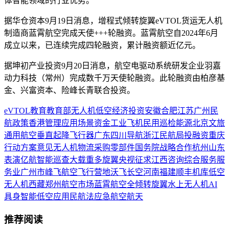
体智能领域的行业优势。
据华仓资本9月19日消息，增程式倾转旋翼eVTOL货运无人机
制造商蓝霄航空完成天使+++轮融资。蓝霄航空自2024年6月
成立以来，已连续完成四轮融资，累计融资额近亿元。
据坤初产业投资9月20日消息，航空电驱动系统研发企业羽嘉
动力科技（常州）完成数千万天使轮融资。此轮融资由柏彦基
金、兴富资本、险峰长青联合投资。
eVTOL
教育
教育部
无人机
低空经济
投资
安徽
合肥
江苏
广州
民
航
政策
香港
管理
应用场景
资金
工业
飞机
民用
巡检
能源
北京
文旅
通用航空
垂直起降飞行器
广东
四川
导航
浙江
民航局
投融资
重庆
行动方案
意见
无人机物流
采购
零部件
国务院
战略合作
杭州
山东
表演
亿航智能
巡查
大载重
多旋翼
央视
征求
江西
咨询
综合服务
服
务业
广州市
峰飞航空
飞行营地
沃飞长空
河南
福建
顺丰
机库
低空
无人机
西藏
郑州
航空市场
蓝霄航空
全倾转旋翼
水上无人机
AI
具身智能
低空应用
民航法
应急
航空航天
推荐阅读