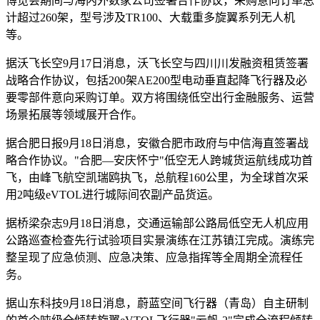
博览会期间与海内外数家公司签署合作协议，采购意向订单总
计超过260架，型号涉及TR100、大载重多旋翼系列无人机
等。
据沃飞长空9月17日消息，沃飞长空与四川川发融资租赁签署
战略合作协议，包括200架AE200型电动垂直起降飞行器及必
要零部件意向采购订单。双方将围绕低空出行金融服务、运营
场景拓展等领域展开合作。
据合肥日报9月18日消息，安徽合肥市政府与中信海直签署战
略合作协议。"合肥—安庆怀宁"低空无人跨城货运航线成功首
飞，由峰飞航空凯瑞鸥执飞，总航程160公里，为全球首次采
用2吨级eVTOL进行城际间农副产品货运。
据桥梁杂志9月18日消息，交通运输部公路局低空无人机应用
公路巡查检查先行试验项目实景演练在江苏镇江完成。演练完
整呈现了应急侦测、应急决策、应急指挥等全周期全流程任
务。
据山东科技9月18日消息，蔚蓝空间飞行器（青岛）自主研制