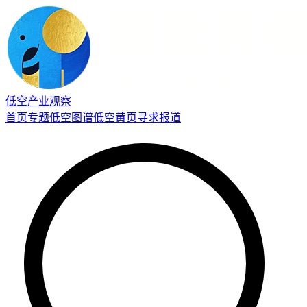
低空产业观察
首页
专题
低空图谱
低空黄页
寻求报道