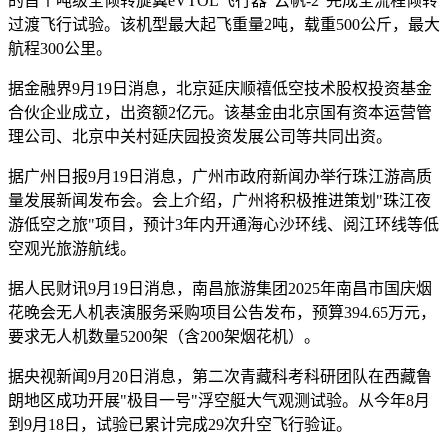
的首个吨级全倾转旋翼eVTOL飞行器"云帆-2"完成全流程倾转
过渡飞行试验。该机型最大起飞重量2吨，载重500公斤，最大
航程300公里。
据金融界9月19日消息，北京延庆顺禧低空技术股权投资基金
合伙企业成立，出资额2亿元。该基金由北京国有资本运营管
理公司、北京中关村延庆园投资发展公司等共同出资。
据广州日报9月19日消息，广州市政府新闻办举行珠江游高质
量发展新闻发布会。会上介绍，广州将积极推进策划"珠江夜
游低空之旅"项目，预计3年内开通海心沙环线、阅江环线等低
空观光旅游航线。
据人民财讯9月19日消息，南昌旅游集团2025年南昌市国庆烟
花晚会无人机表演服务采购项目公告发布，预算394.65万元，
要求无人机数量5200架（含200架烟花机）。
据央视新闻9月20日消息，第二次青藏科考科研团队在西藏鲁
朗地区成功开展"极目一号"浮空艇大气观测试验。从今年8月
到9月18日，试验已累计完成29次升空飞行验证。