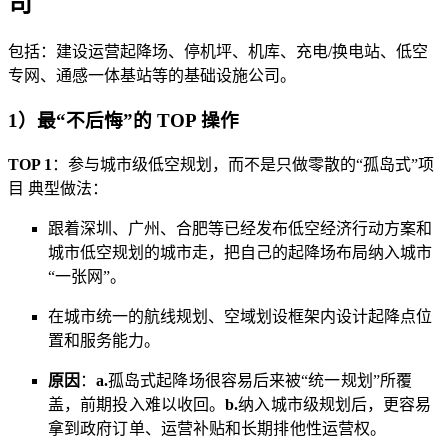
司
包括：建设运营起降场、停机坪、机库、充电/换电站、低空
专网、通感一体基站等的基础设施公司。
1）最“不后悔”的 TOP 操作
TOP 1
：参与城市级低空规划，而不是只做零散的“孤岛式”项
目 典型做法：
跟着深圳、广州、合肥等已经发布低空经济行动方案和
城市低空规划的城市走，把自己的起降场布局纳入城市
“一张网”。
在城市统一的航线规划、空域划设框架内设计起降点位
置和服务能力。
原因
：
a.
孤岛式起降场很容易后来被“统一规划”所覆
盖，前期投入难以收回。
b.
纳入城市级规划后，更容易
拿到政府订单、运营补贴和长期排他性运营权。