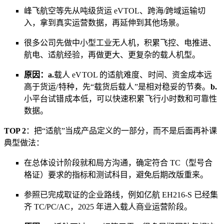
峰飞航空等先从吨级货运 eVTOL、跨海/跨域运输切
入，拿到真实运营数据，再延伸到其他场景。
很多公司先做中小型工业无人机，积累飞控、电推进、
航电、适航经验，再做更大、更复杂的载人机型。
原因：a.
载人 eVTOL 的适航难度、时间、资金成本远
高于货运/特种，先“载货后载人”是相对稳妥的节奏。
b.
小平台试错成本低，可以快速积累飞行小时数和可靠性
数据。
TOP 2
：把“适航”当成产品定义的一部分，而不是后面再补课
典型做法：
在总体设计阶段就和局方沟通，确定符合 TC（型号合
格证）要求的指标和测试科目，避免后期改版重来。
参照已完成取证的企业路线，例如亿航 EH216-S 已经集
齐 TC/PC/AC，2025 年进入载人商业运营阶段。