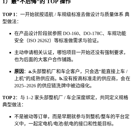
1）最“不后悔”的 TOP 操作
TOP 1
：一开始就按适航 / 车规级标准去做设计与质量体系 典
型做法：
在产品设计阶段就参照 DO‑160、DO‑178C、车规功能
安全（ISO 26262）等标准做需求与验证。
主动申请相关认证，哪怕项目一开始还没有强制要求，
也为后面的大客户合作铺路。
原因
：
a.
头部整机厂和车企客户，只会选“能直接上车 /
上机”的成熟供应商。
b.
没有按高标准走的供应商，会在
2025–2026 的供应链洗牌中被边缘化。
TOP 2
：与 1–2 家头部整机厂 / 车企深度绑定，共同定义规格
典型做法：
不是被动等订单，而是早期就参与到整机/整车的平台定
义中，一起定电机/电池/航电的接口和性能目标。