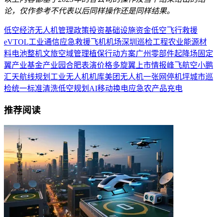
论，仅作参考不代表以后同样操作还是同样结果。
低空经济
无人机
管理
政策
投资
基础设施
资金
低空飞行
救援
eVTOL
工业
通信
应急救援
飞机
机场
深圳
巡检
工程
农业
能源
材
料
电池
整机
文旅
空域管理
植保
行动方案
广州
零部件
起降场
固定
翼
产业基金
产业园
合肥
表演
价格
多旋翼
上市
情报
峰飞航空
小鹏
汇天
航线规划
工业无人机
机库
美团无人机
一张网
停机坪
城市巡
检
统一标准
清洗
低空规划
AI
移动
换电
应急
农产品
充电
推荐阅读