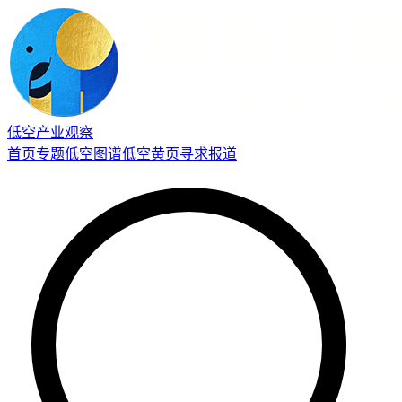
低空产业观察
首页
专题
低空图谱
低空黄页
寻求报道