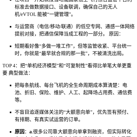
标准去做数据接口、设备联调，确保自己的无人
机/eVTOL 能被“一键管理”。
与运营商（电信/移动/联通）的低空专网、通感一体网络
提前对接，把通信保障当成工程的一部分。 原因：
短期看好像“多做一堆工作”，但等监管收紧、平台统一
时，你就是“最早就合规的那一批”，不被清洗出局。
TOP 4：把“单机经济模型”和“可复制性”看得比单笔大单更重
要 典型做法：
把每条航线、每台飞机的全生命周期成本算清楚：电
池、折旧、保险、维护、人工、起降场占用费、通信费
等。
不盲目追逐媒体关注的“大额意向单”，优先签有预付、
有排期、有真实试运营的订单。
原因
：
a
.
很多公司靠大额意向单拿到融资，但实际转化