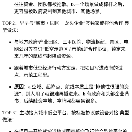
往往资金、团队都被拖散。
b
.
一个场景做成标杆之后，
更容易被政府复制到其他城市、其他场景。
TOP 2：早早与“城市 + 园区 + 龙头企业”签独家或排他合作 典
型做法：
与地方政府/产业园区、三甲医院、物流枢纽、景区、电
网公司等签订“低空示范区 / 示范线”合作协议，锁定未
来几年的航线与起降点资源。
跟着城市低空经济行动方案走，把项目写进政府的试
点、示范工程里。
原因
：
a
.
空域、起降点、航线本质上是“排他性很强的资
源”，别人用了就很难再插进来。
b
.
有政府和头部企业背
书，后续融资拿地、拿牌照都容易很多。
TOP 3：主动接入城市低空平台、按标准协议做设备对接 典型
做法：
在项目一开始就按当地或国家低空飞行综合监管平台的