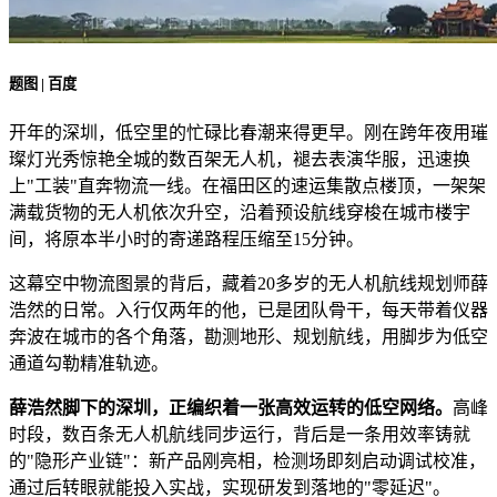
题图 | 百度
开年的深圳，低空里的忙碌比春潮来得更早。刚在跨年夜用璀
璨灯光秀惊艳全城的数百架无人机，褪去表演华服，迅速换
上"工装"直奔物流一线。在福田区的速运集散点楼顶，一架架
满载货物的无人机依次升空，沿着预设航线穿梭在城市楼宇
间，将原本半小时的寄递路程压缩至15分钟。
这幕空中物流图景的背后，藏着20多岁的无人机航线规划师薛
浩然的日常。入行仅两年的他，已是团队骨干，每天带着仪器
奔波在城市的各个角落，勘测地形、规划航线，用脚步为低空
通道勾勒精准轨迹。
薛浩然脚下的深圳，正编织着一张高效运转的低空网络。
高峰
时段，数百条无人机航线同步运行，背后是一条用效率铸就
的"隐形产业链"：新产品刚亮相，检测场即刻启动调试校准，
通过后转眼就能投入实战，实现研发到落地的"零延迟"。