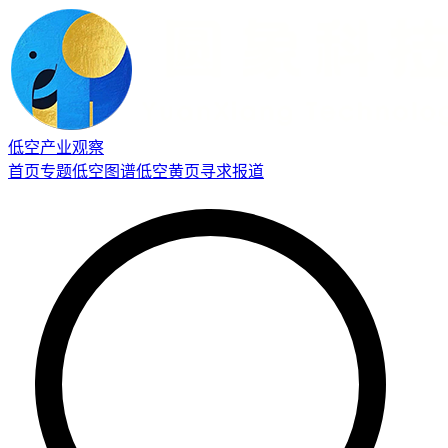
低空产业观察
首页
专题
低空图谱
低空黄页
寻求报道