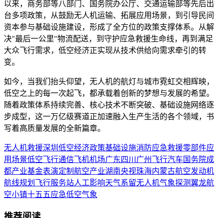
以来，商务部等八部门、国务院办公厅、交通运输部等先后出
台多项政策，从鼓励无人机运输、拓展应用场景，到引导民间
资本参与基础设施建设，形成了全方位的政策支撑体系。从解
决"最后一公里"物流配送，到守护应急救援生命线，再到满足
大众飞行需求，低空经济正实现从技术供给向需求牵引的转
变。
如今，当我们抬头仰望，无人机的航灯与城市霓虹交相辉映，
低空之上的每一次起飞，都承载着创新的梦想与发展的希望。
随着政策体系持续完善、核心技术不断突破、基础设施网络逐
步成型，这一万亿级赛道正加速融入生产生活的各个领域，书
写着高质量发展的全新篇章。
无人机
救援
深圳
低空经济
政策
基础设施
消防
应急救援
零部件
应
用场景
低空飞行
通信
飞机
机场
广东
四川
广州
飞行汽车
国务院
成
都
产业基金
表演
定制
航空产业
湖南
央视
珠海
内蒙古
航空发动机
航线规划
飞行服务站
人工影响天气
系留无人机
气象探测
翼龙
航
空小镇
十五五
应急
低空气象
推荐阅读