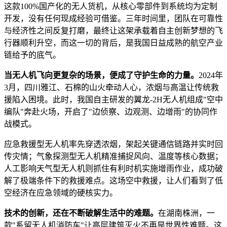
这款100%国产化的无人货机，从核心零部件到系统均为定制
开发，没有任何现成经验可借鉴。三年时间里，团队在可靠性
与经济性之间反复打磨，最终让这架承载着自主创新梦想的飞
行器顺利升空，而这一切的背后，是我国日益成熟的航空产业
链给予的底气。
当无人机飞向更复杂的场景，便成了守护生命的力量。
2024年
3月，四川雅江、石棉的山火牵动人心，浓烟与高温让传统救
援陷入困境。此时，我国自主研发的翼龙-2H无人机组成"空中
编队"奔赴火场，开启了"边侦察、边观测、边增雨"的协同作
战模式。
应急救援型无人机率先穿透浓烟，架起关键通信链路并实时回
传灾情；气象探测型无人机精准捕捉风向、温度等核心数据；
人工影响天气型无人机则抓住有利时机实施增雨作业，成功破
解了极端条件下的救援难点。这场空中救援，让人们看到了低
空经济在应急领域的硬核实力。
技术的创新，还在不断破解生活中的难题。
在湖南株洲，一
款"系留无人机消防车"让高层建筑灭火不再是世界性难题。这