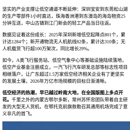
坚实的产业支撑让低空通道不断延伸：深圳宝安到东莞松山湖
的生产零部件1小时直达，珠海香洲港到东澳岛的海岛物资25
分钟互送，中山古镇到江门新会的轻工产品当日往返。
数据见证着这份成长：2025年深圳新增低空起降点801个，累
计达1284个；新开通物流无人机航线82条，累计达310条；无
人机载货飞行超100万架次，同比增长29%。
如今，A类飞行服务站、低空气象中心等基础设施陆续落地，
低空产业基金注册成立，一汽飞行汽车研发总部等标志性项目
相继落户，让广东超过1.5万家低空经济相关企业有了更坚实
的发展土壤，2026年万亿市场规模的目标日渐清晰。
低空经济的热潮，早已越过岭南大地，在全国版图上多点开
花。
千里之外的内蒙古鄂尔多斯，常州苏怀忠团队带着自主研
发的大型无人货机，在鄂托克前旗敖勒召其通用机场完成了意
义非凡的首飞。