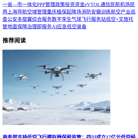
一
省—市一体化
PPP
管理
政策
投资
资金
eVTOL
通信
民航
机场
民
用
上海
导航
空域管理
重庆
植保
起降场
消防
安徽
训练
航空产业
巡
查
公安
多旋翼
综合服务
数字孪生
气球
飞行服务站
低空+文旅
托
管
地面保障
治理即服务
AI
应急
低空装备
推荐阅读
商务部支持低空飞行模拟器保税监管；四川成立17亿元低空经