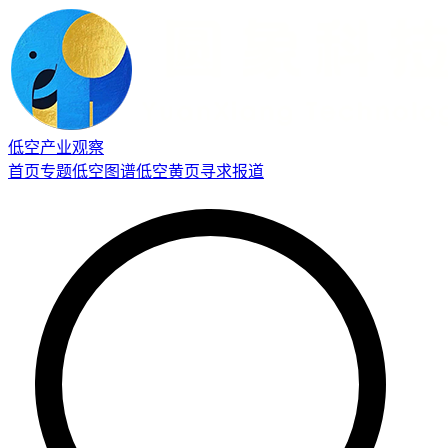
低空产业观察
首页
专题
低空图谱
低空黄页
寻求报道