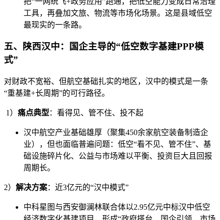
把“一网统飞+政务应用”跑通，把低空能力变成日常治理
工具，再叠加文旅、物流等市场化场景。这是县域低空
最现实的一条路。
五、陕西汉中：国企主导的“低空数字基建PPP模
式”
对财政不宽裕、但航空基础扎实的地区，汉中的模式是一条
“重基建+长周期”的可行路径。
1）
痛点典型
：看得见、管不住、投不起
汉中航空产业基础雄厚（聚集450余家航空装备制造企
业），但也面临普遍问题：低空“看不见、管不住”、基
础设施碎片化、公益与市场难以平衡、投资巨大且回报
周期长。
2）
解决方案
：近3亿元的“汉中模式”
中科星图与西安御澜林联合体以2.95亿元中标汉中低空
经济数字化基建项目，形成“政府搭台、国企引领、市场