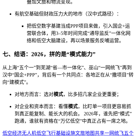
叠加文旅和物流变现。
有航空基础但财政压力大的地市（汉中式路径）：
把低空数字基建当成PPP项目来做，引入国企+运
营联合体，用3–5年时间完成“通导监反”一体化网
络和低空大脑建设，再以场景服务反哺运营。
七、结语：2026，拼的是“模式能力”
从上海“五个一”到芜湖“省—市一体化”、巫山“一网统飞”再到
汉中“国企+PPP”，背后有一个共同点：各地正在从“撒项目”转
向“建模式”。
对地方而言：选对
模式
，比多招几家企业更重要；
对企业和资本而言：看懂
模式
，比盯单一项目更容易抓
到真正能复制、能长大的机会。 2026年，谁先把“模式”
跑通，谁就有资格在“万亿低空”中真正占有一席之地。
低空经济
无人机
低空飞行
基础设施
文旅
地图
共享
一网统飞
五个