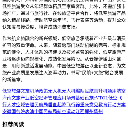
低空旅游受众从年轻群体拓展至家庭客群。此外，还需加强市
场推广，通过与旅行社、在线旅游平台合作，将低空旅游产品
纳入精品线路，借助航空嘉年华、飞行表演等活动，提升公众
认知度与接受度，培育成熟消费市场。
作为航文旅融合的新兴领域，低空旅游承载着产业升级与消费
扩容的双重使命。未来，随着跨部门联动机制的完善、标准规
范的健全、人才体系的搭建以及技术监管的强化，低空旅游产
业将逐步迈向规模化、成熟化发展阶段。从云端俯瞰山河盛
景，用创新激活发展动能，中国低空旅游正以全新姿态，为文
旅产业高质量发展注入澎湃动力，书写“民航+文旅”融合发展
的新篇章。
低空旅游
文旅
机场
政策
无人机
无人机编队
民航
直升机
通用航空
海南
文旅产业
低空经济
管理
应用场景
基础设施
eVTOL
低空飞
行
人才
空域管理
民航局
垂直起降飞行器
重庆
意见
教育
行动方案
安徽
国务院
表演
中国民航局
航空运动
江西
郑州
扬州
推荐阅读