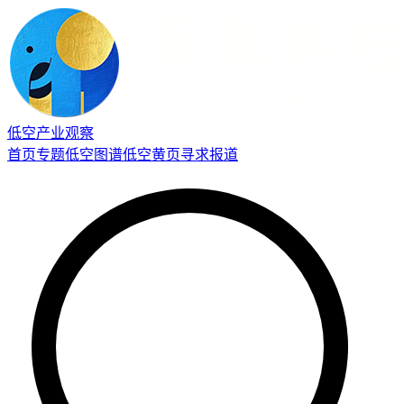
低空产业观察
首页
专题
低空图谱
低空黄页
寻求报道