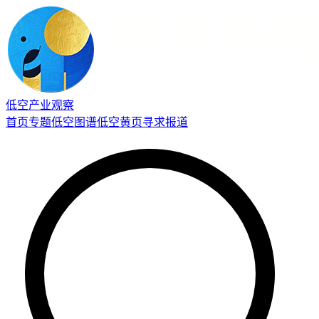
低空产业观察
首页
专题
低空图谱
低空黄页
寻求报道