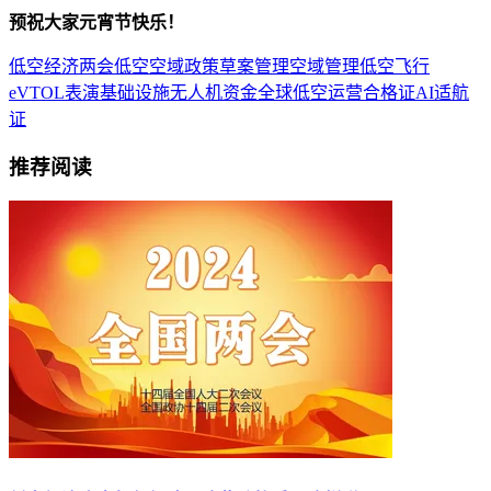
预祝大家元宵节快乐！
低空经济
两会
低空空域
政策
草案
管理
空域管理
低空飞行
eVTOL
表演
基础设施
无人机
资金
全球低空
运营合格证
AI
适航
证
推荐阅读