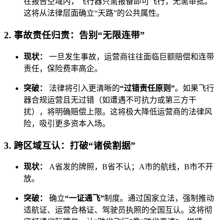
在报告空域内，飞行器只需报备即可飞行，无需审批。
这将从法律层面确立“天路”的公共属性。
2. 事故责任归责：告别“无限连带”
现状：
一旦发生事故，运营商往往面临巨额赔偿和连带
责任，保险费率高企。
突破：
法律将引入更清晰的
“过错责任原则”
。如果飞行
器合规运营且无过错（如遭遇不可抗力或第三方干
扰），将明确赔偿上限。这将极大降低运营商的法律风
险，吸引更多资本入场。
3. 跨区域互认：打破“诸侯割据”
现状：
A省发的牌照，B省不认；A市的航线，B市不开
放。
突破：
确立
“一证通飞”
制度。通过国家立法，强制推动
适航证、运营合格证、驾驶员执照的全国互认。这将彻