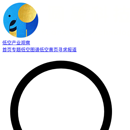
低空产业观察
首页
专题
低空图谱
低空黄页
寻求报道