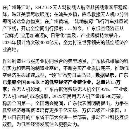
在广州珠江畔，EH216-S无人驾驶载人航空器搭载乘客平稳起
降，珠江美景尽收眼底；在汕头乡镇，应急救援无人机12分钟
即可送达急救物资；在广州黄埔，“陆地航母”飞行汽车批量试
产下线，开启全空间出行探索……如今，广东低空经济正从
“尝鲜式”应用加速迈向“日常化”普及，产业规模持续攀升，
2026年预计将突破3000亿元，全力打造世界领先的低空经济产
业高地。
作为制造业与服务业协同融合的典型场景，广东依托雄厚的科
研实力和完善的制造业基础，不断夯实产业发展底座，推动低
空经济生态加速成型，“领飞”态势日益凸显。
数据显示，广东
已集聚全国30%以上的低空经济产业链企业，总量达1.5万
家
；在无人机领域，广东占据消费级无人机全国95%、工业级
无人机54%的市场份额，2025年民用无人机产量超690万架，
稳居全国第一。全国两会期间，广东代表团明确提出，力争在
低空经济等新赛道培育更多千亿元级、万亿元级产业集群，3
月13日召开的广东省干部大会进一步部署，推动产业科技互促
双强，为低空经济发展注入更强动力。