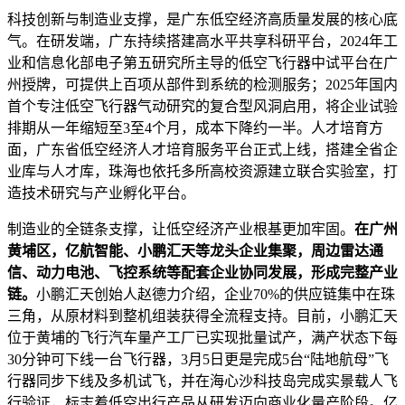
科技创新与制造业支撑，是广东低空经济高质量发展的核心底
气。在研发端，广东持续搭建高水平共享科研平台，2024年工
业和信息化部电子第五研究所主导的低空飞行器中试平台在广
州授牌，可提供上百项从部件到系统的检测服务；2025年国内
首个专注低空飞行器气动研究的复合型风洞启用，将企业试验
排期从一年缩短至3至4个月，成本下降约一半。人才培育方
面，广东省低空经济人才培育服务平台正式上线，搭建全省企
业库与人才库，珠海也依托多所高校资源建立联合实验室，打
造技术研究与产业孵化平台。
制造业的全链条支撑，让低空经济产业根基更加牢固。
在广州
黄埔区，亿航智能、小鹏汇天等龙头企业集聚，周边雷达通
信、动力电池、飞控系统等配套企业协同发展，形成完整产业
链。
小鹏汇天创始人赵德力介绍，企业70%的供应链集中在珠
三角，从原材料到整机组装获得全流程支持。目前，小鹏汇天
位于黄埔的飞行汽车量产工厂已实现批量试产，满产状态下每
30分钟可下线一台飞行器，3月5日更是完成5台“陆地航母”飞
行器同步下线及多机试飞，并在海心沙科技岛完成实景载人飞
行验证，标志着低空出行产品从研发迈向商业化量产阶段。亿