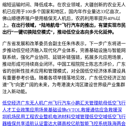
缩短运输时间、降低成本。在农业领域，大疆创新的农业无人
机已应用于100多个国家和地区，国内年作业量达33亿亩次，
佛山顺德养殖户使用植保无人机后，农药利用率提升40%以
上。
在出行领域，“陆地航母”飞行汽车的推出，有望实现市民
出行“一键切换陆空模式”，推动低空业态向多元化延伸。
广东省发展和改革委员会副主任朱伟表示，下一步广东将进一
步推动低空经济融入现代化产业体系，完善基础设施与智能网
联系统，强化产业协同、延链补链强链，拓展多元应用场景，
推动形成可持续商业闭环。中国工程院院士陈志杰评价，广东
省的创新性技术应用和管理模式，对全国低空经济体系建设具
有重要参考价值。随着各项举措落地见效，广东低空经济正加
速“飞”向更广阔的未来，为粤港澳大湾区建设世界级产业集群
注入新动能。
低空经济
广东
无人机
广州
飞行汽车
小鹏汇天
管理
航母
低空飞行
人才
工业
政策
应用场景
基础设施
eVTOL
救援
通信
应急救援
深
圳
机场
民用
工程
农业
整机
电池
材料
空域管理
低空空域
低空飞行
器
植保
共享
适航认证
雷达
大疆
高校
亿航智能
飞控系统
珠海
两会