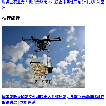
服务业
农业无人机
消费级无人机
综合服务
珠三角
分体式
风洞
应
急
推荐阅读
国家发改委印发文件加快无人系统研发；多款飞行器测试验证
取得进展 | 本周速递