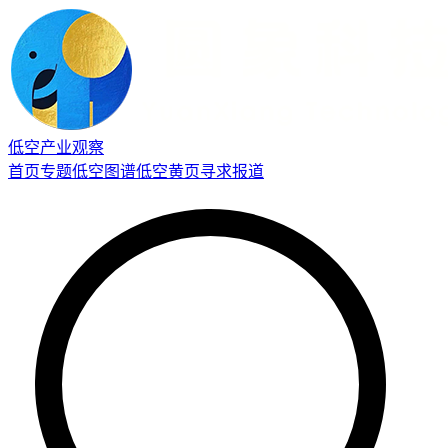
低空产业观察
首页
专题
低空图谱
低空黄页
寻求报道