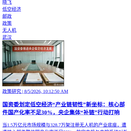
晓飞
低空经济
邮政
政策
无人机
武汉
政策研究
|
8/5/2026, 10:12:50 AM
国资委划定低空经济“产业链韧性”新坐标：核心部
件国产化率不足30%，央企集体“补链”行动打响
当1.5万亿元市场规模与328.7万架注册无人机的产业底座，遭