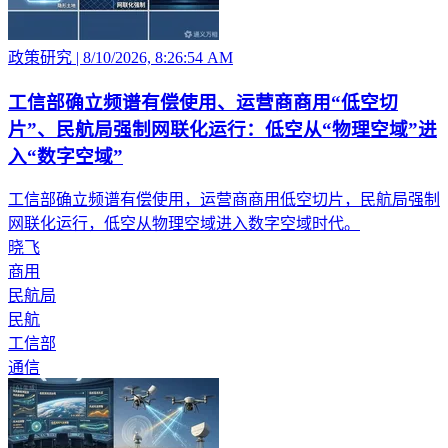
政策研究
|
8/10/2026, 8:26:54 AM
工信部确立频谱有偿使用、运营商商用“低空切
片”、民航局强制网联化运行：低空从“物理空域”进
入“数字空域”
工信部确立频谱有偿使用，运营商商用低空切片，民航局强制
网联化运行，低空从物理空域进入数字空域时代。
晓飞
商用
民航局
民航
工信部
通信