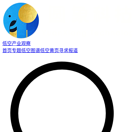
低空产业观察
首页
专题
低空图谱
低空黄页
寻求报道