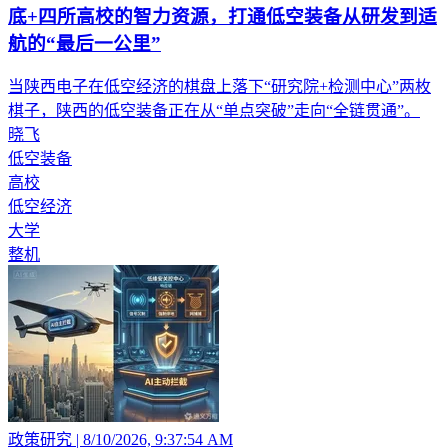
底+四所高校的智力资源，打通低空装备从研发到适
航的“最后一公里”
当陕西电子在低空经济的棋盘上落下“研究院+检测中心”两枚
棋子，陕西的低空装备正在从“单点突破”走向“全链贯通”。
晓飞
低空装备
高校
低空经济
大学
整机
政策研究
|
8/10/2026, 9:37:54 AM