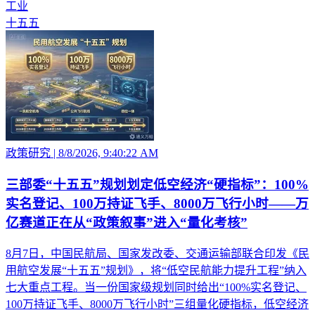
工业
十五五
政策研究
|
8/8/2026, 9:40:22 AM
三部委“十五五”规划划定低空经济“硬指标”：100%
实名登记、100万持证飞手、8000万飞行小时——万
亿赛道正在从“政策叙事”进入“量化考核”
8月7日，中国民航局、国家发改委、交通运输部联合印发《民
用航空发展“十五五”规划》，将“低空民航能力提升工程”纳入
七大重点工程。当一份国家级规划同时给出“100%实名登记、
100万持证飞手、8000万飞行小时”三组量化硬指标，低空经济