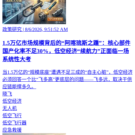
政策研究
|
8/6/2026, 9:51:52 AM
1.5万亿市场规模背后的“阿喀琉斯之踵”：核心部件
国产化率不足30%，低空经济“续航力”正面临一场
系统性大考
当1.5万亿的“规模底座”遭遇不足三成的“自主心脏”，低空经济
必须回答一个比“飞多高”更底层的问题——飞多远，取决于供
应链能撑多久。
晓飞
低空经济
无人机
低空飞行
低空飞行器
应急救援