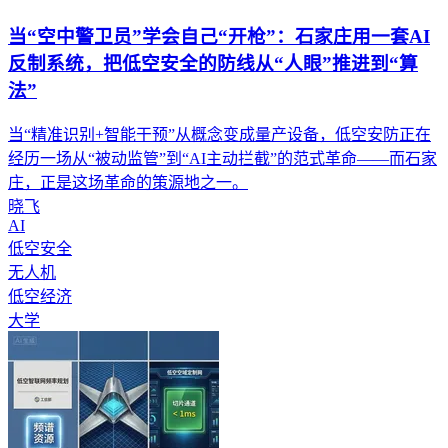
当“空中警卫员”学会自己“开枪”：石家庄用一套AI
反制系统，把低空安全的防线从“人眼”推进到“算
法”
当“精准识别+智能干预”从概念变成量产设备，低空安防正在
经历一场从“被动监管”到“AI主动拦截”的范式革命——而石家
庄，正是这场革命的策源地之一。
晓飞
AI
低空安全
无人机
低空经济
大学