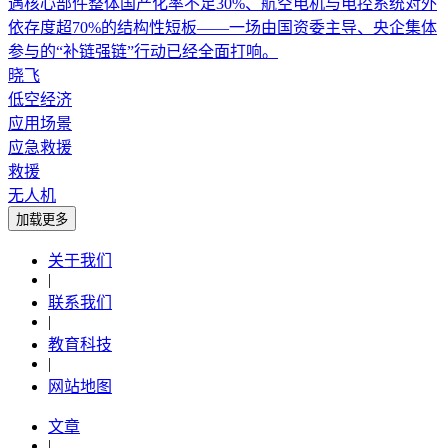
遇核心部件整体国产化率不足30%、航空电机与电控系统对外
依存度超70%的结构性短板——一场由国资委主导、央企集体
参与的“补链强链”行动已经全面打响。
晓飞
低空经济
应用场景
应急救援
救援
无人机
加载更多
关于我们
|
联系我们
|
教育科技
|
网站地图
文章
|