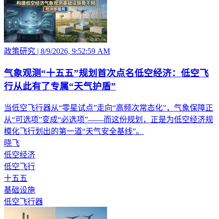
政策研究
|
8/9/2026, 9:52:59 AM
气象观测“十五五”规划首次点名低空经济：低空飞
行从此有了专属“天气护盾”
当低空飞行器从“零星试点”走向“高频次常态化”，气象保障正
从“可选项”变成“必选项”——而这份规划，正是为低空经济规
模化飞行划出的第一道“天气安全基线”。
晓飞
低空经济
低空飞行
十五五
基础设施
低空飞行器