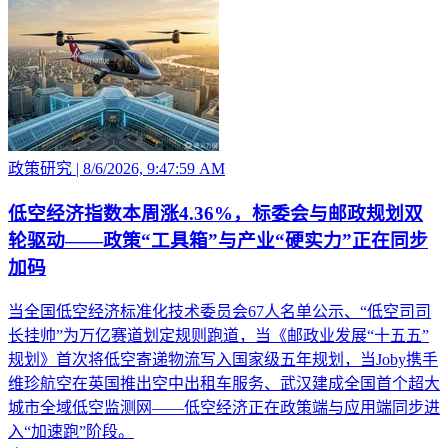
政策研究
|
8/6/2026, 9:47:59 AM
低空经济指数本周涨4.36%，标委会与邮政规划双
轮驱动——政策“工具箱”与产业“硬实力”正在同步
加码
当全国低空经济标准化技术委员会67人名单公示、“低空司司
长挂帅”为万亿赛道划定规则跑道，当《邮政业发展“十五五”
规划》首次将低空寄递物流写入国家级五年规划，当Joby携手
维珍航空在英国推出空中出租车服务、武汉建成全国首个超大
城市全域低空监测网——低空经济正在政策端与应用端同步进
入“加速跑”阶段。