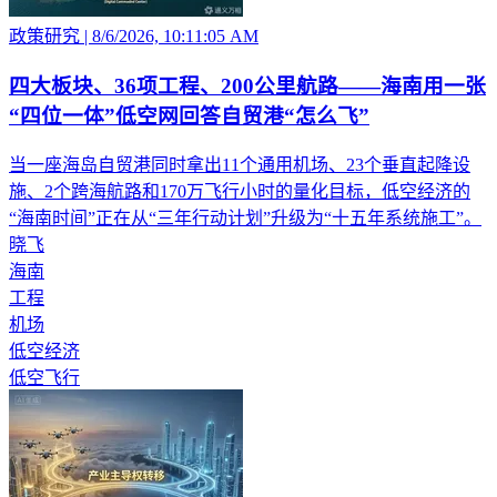
政策研究
|
8/6/2026, 10:11:05 AM
四大板块、36项工程、200公里航路——海南用一张
“四位一体”低空网回答自贸港“怎么飞”
当一座海岛自贸港同时拿出11个通用机场、23个垂直起降设
施、2个跨海航路和170万飞行小时的量化目标，低空经济的
“海南时间”正在从“三年行动计划”升级为“十五年系统施工”。
晓飞
海南
工程
机场
低空经济
低空飞行