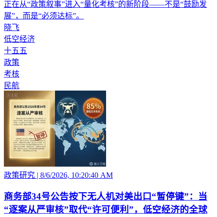
正在从“政策叙事”进入“量化考核”的新阶段——不是“鼓励发
展”，而是“必须达标”。
晓飞
低空经济
十五五
政策
考核
民航
政策研究
|
8/6/2026, 10:20:40 AM
商务部34号公告按下无人机对美出口“暂停键”：当
“逐案从严审核”取代“许可便利”，低空经济的全球