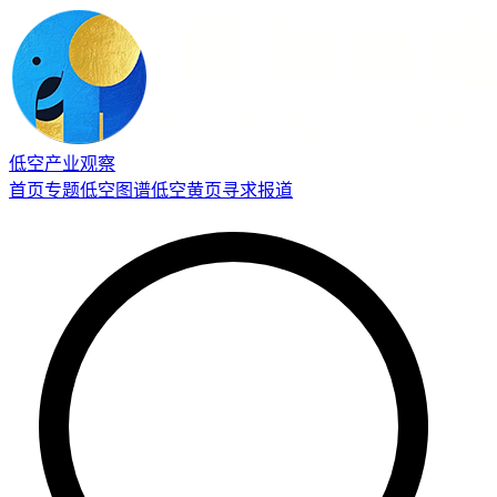
低空产业观察
首页
专题
低空图谱
低空黄页
寻求报道