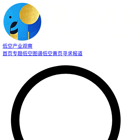
低空产业观察
首页
专题
低空图谱
低空黄页
寻求报道