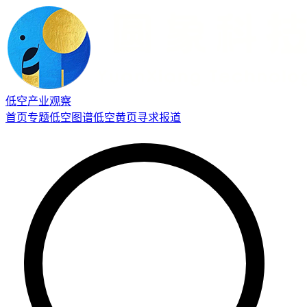
低空产业观察
首页
专题
低空图谱
低空黄页
寻求报道