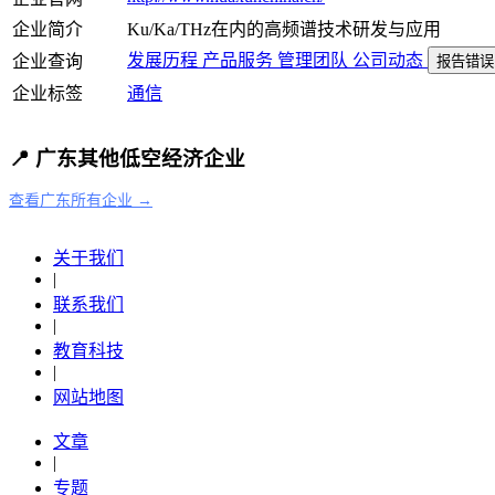
企业简介
Ku/Ka/THz在内的高频谱技术研发与应用
发展历程
产品服务
管理团队
公司动态
企业查询
报告错误
企业标签
通信
📍 广东其他低空经济企业
查看广东所有企业 →
关于我们
|
联系我们
|
教育科技
|
网站地图
文章
|
专题