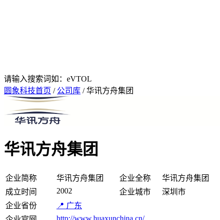
请输入搜索词如：eVTOL
圆象科技首页
/
公司库
/ 华讯方舟集团
华讯方舟集团
企业简称
华讯方舟集团
企业全称
华讯方舟集团
2002
成立时间
企业城市
深圳市
企业省份
📍 广东
http://www.huaxunchina.cn/
企业官网