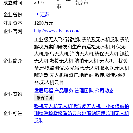
2016
成立时间
南京市
市
企业省份
📍 江苏
注册资本
1200万元
http://www.qlyuav.com/
企业官网
工业级无人飞行器控制系统及无人机反制系统
解决方案的研发和生产商巡检无人机,环保无
人机,驱鸟无人机,消防无人机,植保无人机,测绘
企业简介
无人机,救援无人机,航拍无人机,无人机干扰设
备,环境监测仪,双光吊舱,无人机取水器,无人机
喊话器,无人机探照灯,地面站,数传/图传,抛投
器,无人机云台
发展历程
产品服务
管理团队
公司动态
企业查询
报告错误
整机
无人机
无人机运营
反无人机
工业
植保
航拍
企业标签
测绘
巡检
救援
消防
云台
地面站
环境监测
无人机
反制