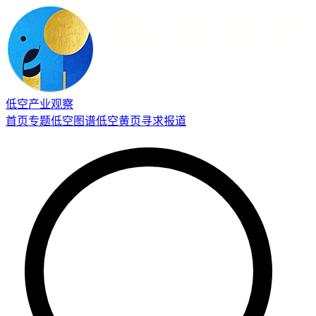
低空产业观察
首页
专题
低空图谱
低空黄页
寻求报道