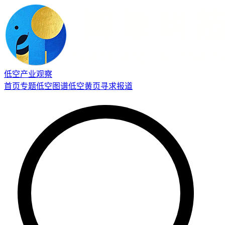
低空产业观察
首页
专题
低空图谱
低空黄页
寻求报道