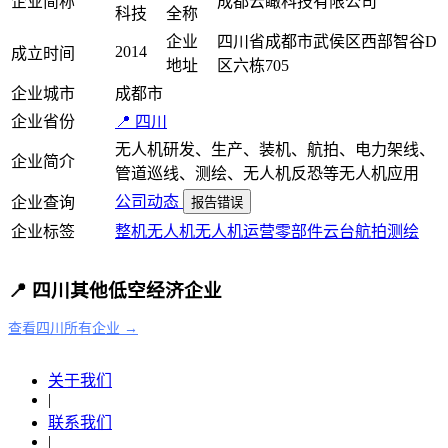
企业简称
成都云瞰科技有限公司
科技
全称
企业
四川省成都市武侯区西部智谷D
2014
成立时间
地址
区六栋705
企业城市
成都市
企业省份
📍 四川
无人机研发、生产、装机、航拍、电力架线、
企业简介
管道巡线、测绘、无人机反恐等无人机应用
公司动态
企业查询
报告错误
企业标签
整机
无人机
无人机运营
零部件
云台
航拍
测绘
📍 四川其他低空经济企业
查看四川所有企业 →
关于我们
|
联系我们
|