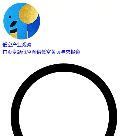
低空产业观察
首页
专题
低空图谱
低空黄页
寻求报道