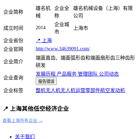
雄名机
企业全
雄名机械设备（上海）有限
企业简称
械
称
公司
企业城
2014
成立时间
上海市
市
企业省份
📍 上海
http://www.34639091.com/
企业官网
端面直齿、端面弧形齿和端面扇形齿三种齿形
企业简介
研发
发展历程
产品服务
管理团队
公司动态
企业查询
报告错误
企业标签
整机
无人机
无人机运营
零部件
航空发动机
📍 上海其他低空经济企业
查看上海所有企业 →
关于我们