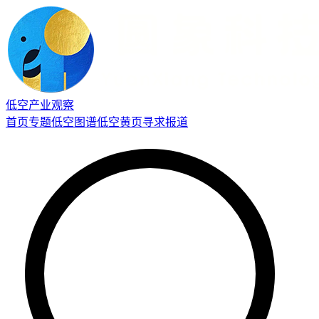
低空产业观察
首页
专题
低空图谱
低空黄页
寻求报道