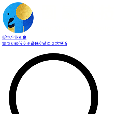
低空产业观察
首页
专题
低空图谱
低空黄页
寻求报道